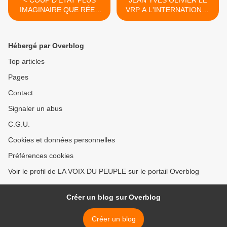
< COUP D’ÉTAT PLUS
JEAN YVES OLIVIER LE
IMAGINAIRE QUE RÉEL
VRP A L'INTERNATIONAL
AU CONGO BRAZZAVILLE
DU VIEUX DICTATEUR
!!!
SANGUNAIRE ET
CORROMPU Denis
Hébergé par Overblog
SASSOU NGUESSO EST A
LA MANOEUVRE : Des
Top articles
présidents africains prêts à
Pages
mener une initiative de paix
en Ukraine >
Contact
Signaler un abus
C.G.U.
Cookies et données personnelles
Préférences cookies
Voir le profil de LA VOIX DU PEUPLE sur le portail Overblog
Créer un blog sur Overblog
Créer un blog