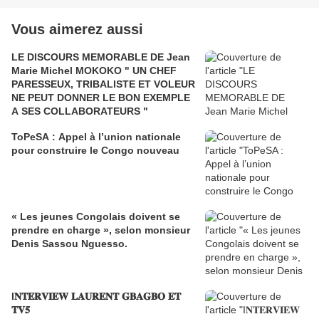
Vous aimerez aussi
LE DISCOURS MEMORABLE DE Jean
Marie Michel MOKOKO " UN CHEF
PARESSEUX, TRIBALISTE ET VOLEUR
NE PEUT DONNER LE BON EXEMPLE
A SES COLLABORATEURS "
ToPeSA : Appel à l’union nationale
pour construire le Congo nouveau
« Les jeunes Congolais doivent se
prendre en charge », selon monsieur
Denis Sassou Nguesso.
I𝐍𝐓𝐄𝐑𝐕𝐈𝐄𝐖 𝐋𝐀𝐔𝐑𝐄𝐍𝐓 𝐆𝐁𝐀𝐆𝐁𝐎 𝐄𝐓
𝐓𝐕𝟓