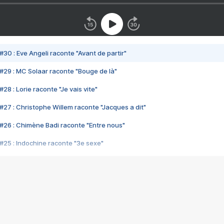
#30 : Eve Angeli raconte "Avant de partir"
#29 : MC Solaar raconte "Bouge de là"
28 : Lorie raconte "Je vais vite"
#27 : Christophe Willem raconte "Jacques a dit"
#26 : Chimène Badi raconte "Entre nous"
#25 : Indochine raconte "3e sexe"
#24 : Zaho raconte "C'est chelou"
#23 : Patrick Bruel raconte "Au café des délices"
#22 : Kyo raconte "Le chemin"
#21 : Nolwenn Leroy raconte "Cassé"