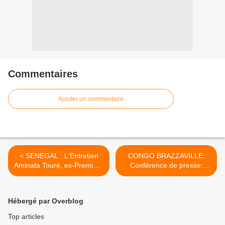
Commentaires
Ajouter un commentaire
< SENEGAL : L'Entretien
CONGO BRAZZAVILLE:
Aminata Touré, ex-Première
Conférence de presse:
ministre du Sénégal :
Clément Mierassa, Diogène
"Macky Sall ne peut pas
Senny, Jean-Pierre
briguer de 3e mandat"
Anangoye >
Hébergé par Overblog
Top articles