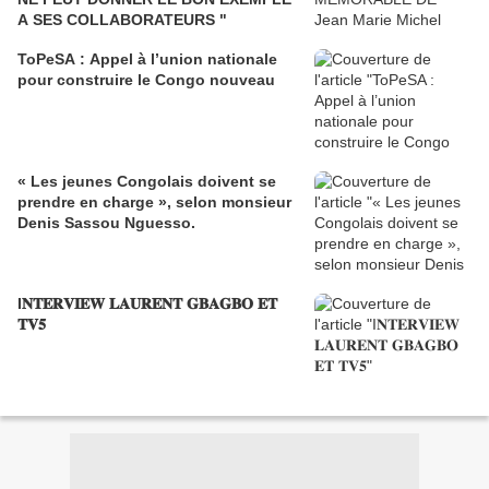
A SES COLLABORATEURS "
ToPeSA : Appel à l’union nationale
pour construire le Congo nouveau
« Les jeunes Congolais doivent se
prendre en charge », selon monsieur
Denis Sassou Nguesso.
I𝐍𝐓𝐄𝐑𝐕𝐈𝐄𝐖 𝐋𝐀𝐔𝐑𝐄𝐍𝐓 𝐆𝐁𝐀𝐆𝐁𝐎 𝐄𝐓
𝐓𝐕𝟓