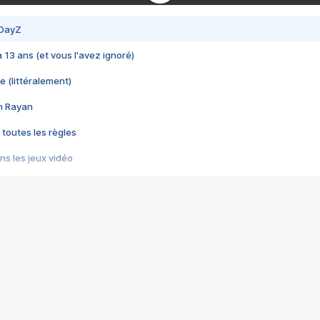
 DayZ
 a 13 ans (et vous l'avez ignoré)
e (littéralement)
im Rayan
 toutes les règles
s les jeux vidéo
us choquant de Rockstar ? - Le scandale BULLY
e plus moche de Steam
du RÊVE tourne au CAUCHEMAR
pendant 8 heures
it… à tort
umiliés par un jeu vidéo