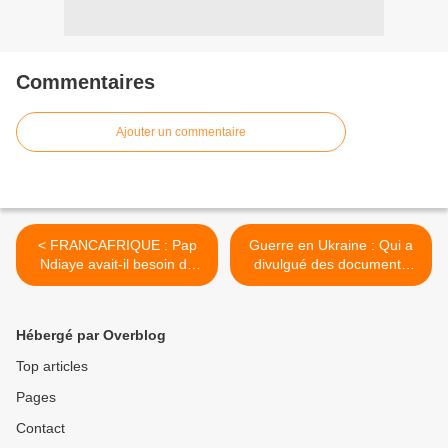
Commentaires
Ajouter un commentaire
< FRANCAFRIQUE : Pap
Guerre en Ukraine : Qui a
Ndiaye avait-il besoin de
divulgué des documents
sacrifier Franklin Nyamsi
américains top secrets et
sur l’autel de la macronie
pourquoi ? >
pour se faire accepté par
Hébergé par Overblog
les autres ?
Top articles
Pages
Contact