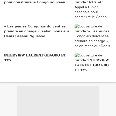
pour construire le Congo nouveau
« Les jeunes Congolais doivent se
prendre en charge », selon monsieur
Denis Sassou Nguesso.
I𝐍𝐓𝐄𝐑𝐕𝐈𝐄𝐖 𝐋𝐀𝐔𝐑𝐄𝐍𝐓 𝐆𝐁𝐀𝐆𝐁𝐎 𝐄𝐓
𝐓𝐕𝟓