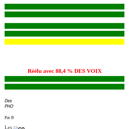
Réélu avec 88,4 % DES VOIX
Des soldats ukrainiens tirent un obusier allemand Panzerh
PHOTO,REUTERS.
Par BBC - Guerre en Ukraine. Qui a divulgué des documents américains top 
Les documents comprennent des comptes rendus détaillé