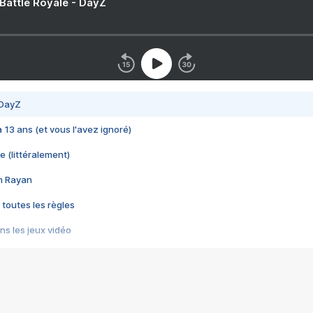
 Battle Royale - DayZ
 DayZ
 a 13 ans (et vous l'avez ignoré)
e (littéralement)
im Rayan
 toutes les règles
s les jeux vidéo
us choquant de Rockstar ? - Le scandale BULLY
e plus moche de Steam
du RÊVE tourne au CAUCHEMAR