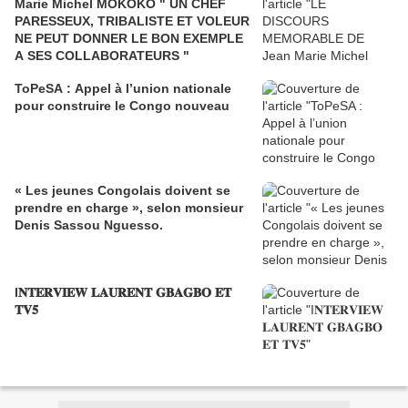
Marie Michel MOKOKO " UN CHEF
PARESSEUX, TRIBALISTE ET VOLEUR
NE PEUT DONNER LE BON EXEMPLE
A SES COLLABORATEURS "
ToPeSA : Appel à l’union nationale
pour construire le Congo nouveau
« Les jeunes Congolais doivent se
prendre en charge », selon monsieur
Denis Sassou Nguesso.
I𝐍𝐓𝐄𝐑𝐕𝐈𝐄𝐖 𝐋𝐀𝐔𝐑𝐄𝐍𝐓 𝐆𝐁𝐀𝐆𝐁𝐎 𝐄𝐓
𝐓𝐕𝟓