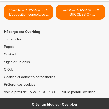
< CONGO BRAZZAVILLE:
CONGO BRAZZAVILLE
L’opposition congolaise a
SUCCESSION
besoin d’un leader et non
DYNASTIQUE : Monsieur
d’ego.
Denis Christel Sassou
Nguesso en orbite pour
Hébergé par Overblog
2026 >
Top articles
Pages
Contact
Signaler un abus
C.G.U.
Cookies et données personnelles
Préférences cookies
Voir le profil de LA VOIX DU PEUPLE sur le portail Overblog
Créer un blog sur Overblog