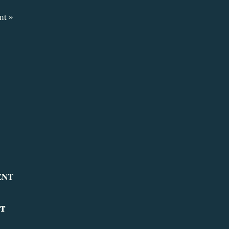
nt »
𝐓