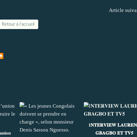
Article suiva
Retour à l'accueil
I𝐍𝐓𝐄𝐑𝐕𝐈𝐄𝐖 𝐋𝐀𝐔𝐑𝐄𝐍
’union
𝐆𝐁𝐀𝐆𝐁𝐎 𝐄𝐓 𝐓𝐕𝟓