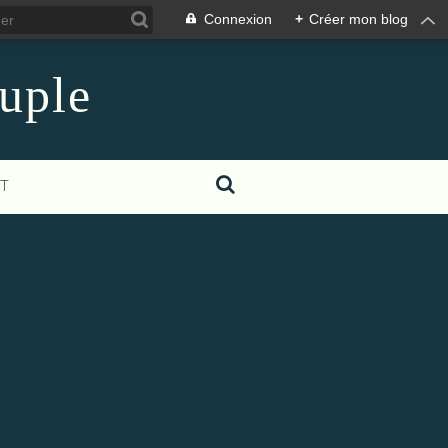
Connexion
+
Créer mon blog
euple
T