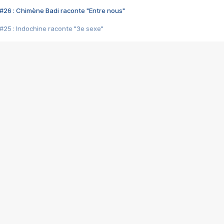
#26 : Chimène Badi raconte "Entre nous"
#25 : Indochine raconte "3e sexe"
#24 : Zaho raconte "C'est chelou"
#23 : Patrick Bruel raconte "Au café des délices"
#22 : Kyo raconte "Le chemin"
#21 : Nolwenn Leroy raconte "Cassé"
#20 : Patrick Hernandez raconte "Born to be alive"
#19 : Lorie raconte "Près de moi"
#18 : Michael Jones raconte "A nos actes manqués" (avec Jean-Jacque
#17 : Khaled raconte "Aïcha"
#16 : Corneille raconte "Parce qu'on vient de loin"
#15 : Indochine raconte "L'aventurier"