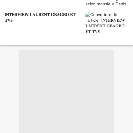
I𝐍𝐓𝐄𝐑𝐕𝐈𝐄𝐖 𝐋𝐀𝐔𝐑𝐄𝐍𝐓 𝐆𝐁𝐀𝐆𝐁𝐎 𝐄𝐓
𝐓𝐕𝟓