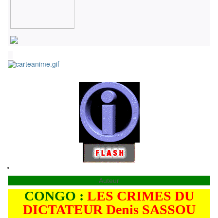
Auteur
CONGO :
LES CRIMES DU
DICTATEUR Denis SASSOU