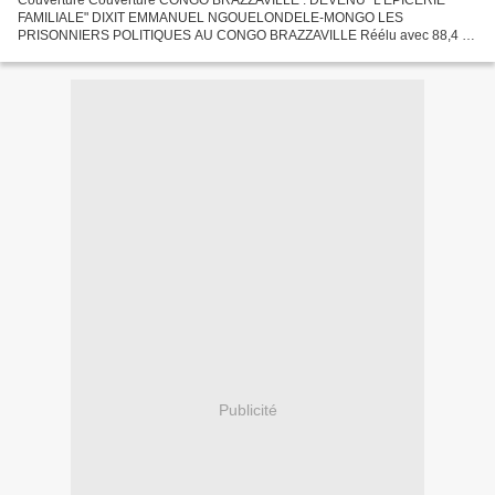
FAMILIALE" DIXIT EMMANUEL NGOUELONDELE-MONGO LES
PRISONNIERS POLITIQUES AU CONGO BRAZZAVILLE Réélu avec 88,4 %
DES VOIX Lelll NON A L'EPICERIE FAMILIALE Nous sommes ici en 2003.
AU PRESIDENT...
Publicité