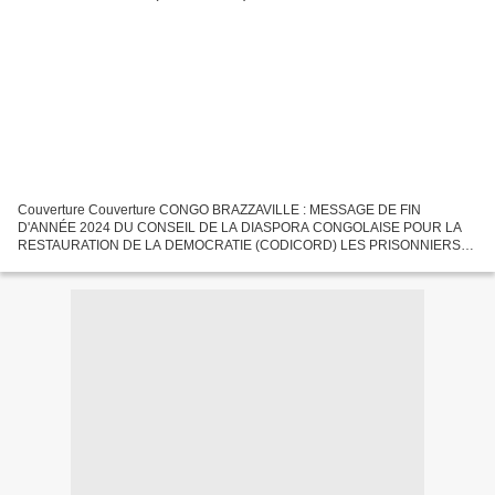
Couverture Couverture CONGO BRAZZAVILLE : MESSAGE DE FIN
D'ANNÉE 2024 DU CONSEIL DE LA DIASPORA CONGOLAISE POUR LA
RESTAURATION DE LA DEMOCRATIE (CODICORD) LES PRISONNIERS
POLITIQUES AU CONGO BRAZZAVILLE Réélu avec 88,4 % DES VOIX Lelll
OUI A UNE TRANSITION...