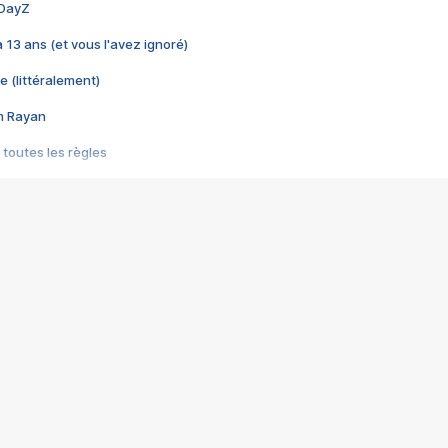
 DayZ
 a 13 ans (et vous l'avez ignoré)
e (littéralement)
im Rayan
 toutes les règles
s les jeux vidéo
us choquant de Rockstar ? - Le scandale BULLY
e plus moche de Steam
du RÊVE tourne au CAUCHEMAR
pendant 8 heures
it… à tort
umiliés par un jeu vidéo
ire - Final Fantasy 8