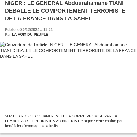
NIGER : LE GENERAL Abdourahamane TIANI
DEBALLE LE COMPORTEMENT TERRORISTE
DE LA FRANCE DANS LA SAHEL
Publié le 30/12/2024 à 11:21
Par
LA VOIX DU PEUPLE
"4 MILLIARDS CFA" : TIANI RÉVÈLE LA SOMME PROMISE PAR LA
FRANCE AUX TÉRR0RISTES AU NIGERIA Rejoignez cette chaîne pour
bénéficier d'avantages exclusifs :
https://www.youtube.com/channel/UCOBMhI7TtRLTAGpcTjNvYCw/join
#AfriqueMedia #Panafricanisme #News...