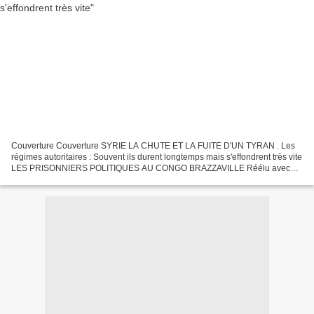
Couverture Couverture SYRIE LA CHUTE ET LA FUITE D'UN TYRAN . Les
régimes autoritaires : Souvent ils durent longtemps mais s'effondrent très vite
LES PRISONNIERS POLITIQUES AU CONGO BRAZZAVILLE Réélu avec
88,4 % DES VOIX Lelll NON AUX TYRANS Avec la chute...