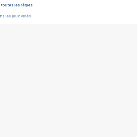
 toutes les règles
s les jeux vidéo
us choquant de Rockstar ? - Le scandale BULLY
e plus moche de Steam
du RÊVE tourne au CAUCHEMAR
pendant 8 heures
it… à tort
umiliés par un jeu vidéo
ire - Final Fantasy 8
ti un empire - Age of Empires
story DOFUS
tard, il crée l'un des pires jeux de tous les temps, MindsEye.