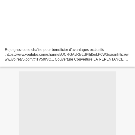
Rejoignez cette chaîne pour bénéficier d'avantages exclusifs
:https://www.youtube.com/channel/UCRGAyRlvLdPtljI5okP0WSg/joinhttp://w
ww.ivoiretv5.com/#ITV5#IVO... Couverture Couverture LA REPENTANCE DU
CHEF DE LA REBELLION IVOIRIENNE Guillaume SORO Soro...