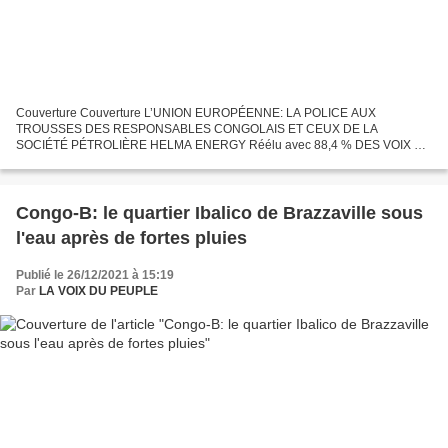
Couverture Couverture L’UNION EUROPÉENNE: LA POLICE AUX
TROUSSES DES RESPONSABLES CONGOLAIS ET CEUX DE LA
SOCIÉTÉ PÉTROLIÈRE HELMA ENERGY Réélu avec 88,4 % DES VOIX M.
Denis Sassou-N’Guesso, ses juristes et autres “collabos” ou associés,
toujours en difficulté...
Congo-B: le quartier Ibalico de Brazzaville sous
l'eau après de fortes pluies
Publié le 26/12/2021 à 15:19
Par
LA VOIX DU PEUPLE