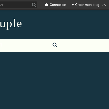
Connexion
+
Créer mon blog
euple
T