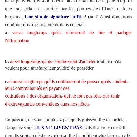
de la pauvreté (ils sont à deux mois de salaire de la pauvreté). Et
que tout cela est contrôlé par les plumes des blancs et leurs
bureaux..
Une simple signature suffit
!!
(ndlt) Ainsi donc nous
continuerons à les maintenir dans cet état
a.
aussi longtemps qu'ils refuseront de lire et partager
l'information
,
b.
aussi longtemps qu'ils continueront d'acheter
tout ce qu'ils
veulent pour satisfaire leur avidité de posséder,
c.
et aussi longtemps qu'ils continueront de penser qu'ils «aident»
leurs communautés en payant des
cotisations à des organisations qui ne font pas plus que tenir
d'extravagantes conventions dans nos hôtels
En passant, ne vous inquiétez pas qu'ils puissent lire cet article.
Rappelez vous:
ILS NE LISENT PAS
, s'ils lisaient ça ne fait
rien, ils sont amnésiques, c'est-à-dire ils oublient vite (pour eux le