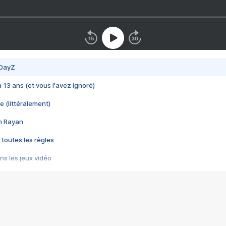
 DayZ
 a 13 ans (et vous l'avez ignoré)
e (littéralement)
im Rayan
 toutes les règles
s les jeux vidéo
us choquant de Rockstar ? - Le scandale BULLY
e plus moche de Steam
du RÊVE tourne au CAUCHEMAR