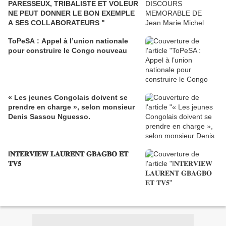
PARESSEUX, TRIBALISTE ET VOLEUR
NE PEUT DONNER LE BON EXEMPLE
A SES COLLABORATEURS "
ToPeSA : Appel à l’union nationale
pour construire le Congo nouveau
« Les jeunes Congolais doivent se
prendre en charge », selon monsieur
Denis Sassou Nguesso.
I𝐍𝐓𝐄𝐑𝐕𝐈𝐄𝐖 𝐋𝐀𝐔𝐑𝐄𝐍𝐓 𝐆𝐁𝐀𝐆𝐁𝐎 𝐄𝐓
𝐓𝐕𝟓