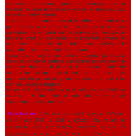
ressources et les dépenses, question qui renvoie par ailleurs au
traitement de l’écart entre les deux variables. Au niveau de l’Etat,
on parle du solde budgétaire.,
Si ce solde est excédentaire ou nul, le problème du crédit ne se
pose pas. Si ce solde est déficitaire et que les dépenses
génératrices de ce déficit sont impératives pour résoudre un
problème actuel ou pour générer une productivité porteuse de
croissance c’est-à-dire créatrice de richesses additionnelles pour le
pays, alors le recours au crédit est nécessaire.
Aussi, dans un pays comme le nôtre, la gestion des finances
publiques doit viser la qualité et la productivité pour promouvoir la
croissance durable et la réduction de la pauvreté. Mais cela
suppose une politique saine et porteuse, d’où la nécessité
impérieuse d’un profond changement à travers la politique et les
hommes chargés de l’appliquer.
Le recours à la dette extérieure ou au crédit n’est pas forcément
mauvais si le financement du solde intègre une politique
d’ensemble, saine et cohérente.
Mwinda News
:
Pour en arriver à notre pays, du 26 février
au 6 mars 2009, le FMI a effectué deux revues de
programme dont une première organisée au titre du
programme dénommé facilité pour la réduction de la