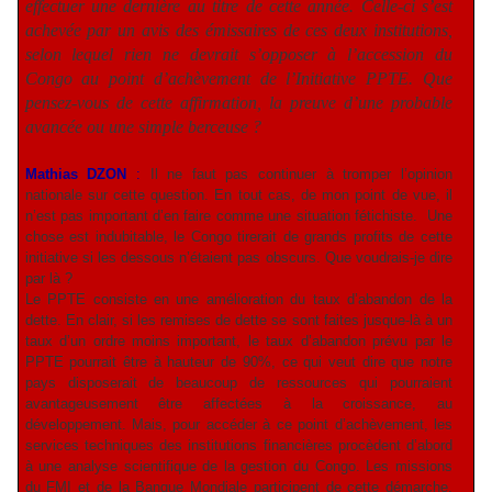
effectuer une dernière au titre de cette année. Celle-ci s’est
achevée par un avis des émissaires de ces deux institutions,
selon lequel rien ne devrait s’opposer à l’accession du
Congo au point d’achèvement de l’Initiative PPTE. Que
pensez-vous de cette affirmation, la preuve d’une probable
avancée ou une simple berceuse ?
Mathias DZON
:
Il ne faut pas continuer à tromper l’opinion
nationale sur cette question. En tout cas, de mon point de vue, il
n’est pas important d’en faire comme une situation fétichiste.
Une
chose est indubitable, le Congo tirerait de grands profits de cette
initiative si les dessous n’étaient pas obscurs. Que voudrais-je dire
par là ?
Le PPTE consiste en une amélioration du taux d’abandon de la
dette. En clair, si les remises de dette se sont faites jusque-là à un
taux d’un ordre moins important, le taux d’abandon prévu par le
PPTE pourrait être à hauteur de 90%, ce qui veut dire que notre
pays disposerait de beaucoup de ressources qui pourraient
avantageusement être affectées à la croissance, au
développement. Mais, pour accéder à ce point d’achèvement, les
services techniques des institutions financières procèdent d’abord
à une analyse scientifique de la gestion du Congo. Les missions
du FMI et de la Banque Mondiale participent de cette démarche.