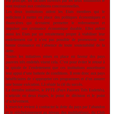
Par principe, les facilités ouvertes par les deux institutions le
sont toujours aux conditions concessionnelles.
Les deux institutions aident les Etats membres qui le
sollicitent à mettre en place des politiques économiques et
financières qui devraient permettre le redressement et
impulser une croissance économique durable. Elles aident
aussi les Etats par un retraitement propre à viabiliser leur
endettement car il n’est pas possible de promouvoir une
bonne croissance en l’absence de toute soutenabilité de la
dette.
Toutes les initiatives mises en place en faveur des pays
pauvres très endettés visent cela. C’est pour éviter le retour à
la spirale de l’endettement que ces institutions assortissent
leur appui d’une batterie de conditions. Il reste donc aux pays
bénéficiaires de s’approprier ces programmes et d’en assurer
une bonne exécution. Là réside la clé du succès.
La dernière initiative, le PPTE (Pays Pauvres Très Endettés),
s’articule en deux étapes, le point de décision et le point
d’achèvement.
L’exercice revient à contracter la dette du pays par l’abandon
et le rééchelonnement au niveau des multilatéraux, du Club