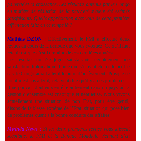
pauvreté et la croissance. Les résultats obtenus par le Congo
en matière de réduction de la pauvreté avaient été estimés
satisfaisants. Quelle appréciation avez-vous de cette première
affirmation faite en ce temps là ?
Mathias DZON
:
Effectivement, le FMI a effectué deux
revues au cours de la période que vous évoquez. Ce qu’il faut
retenir est que c’est la routine de ces dernières années.
Les résultats ont été jugés satisfaisants, certainement une
satisfaction diplomatique. Parce que s’il avait été réellement le
cas, le Congo aurait atteint le point d’achèvement. Puisque ce
point n’est pas atteint, cela veut dire qu’il y a des problèmes.
Il ne pouvait d’ailleurs en être autrement dans un pays où la
gestion d’ensemble est chaotique et nébuleuse. Nous vivons
actuellement une situation de non Etat, pour être gentil,
disons de faiblesse extrême de l’Etat, situation qui pose bien
de problèmes quant à la bonne conduite des affaires.
Mwinda News
:
Si les deux premières revues vous laissent
sceptique, le FMI et la Banque Mondiale viennent d’en