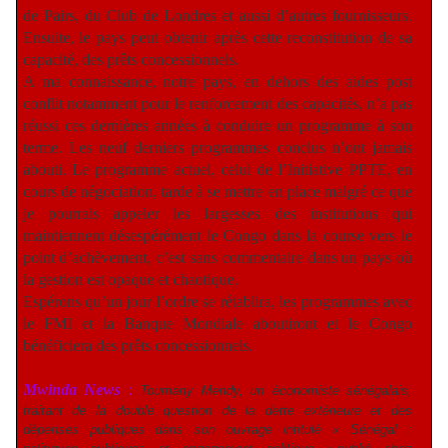
de Pairs, du Club de Londres et aussi d’autres fournisseurs.
Ensuite, le pays peut obtenir après cette reconstitution de sa
capacité, des prêts concessionnels.
A ma connaissance, notre pays, en dehors des aides post
conflit notamment pour le renforcement des capacités, n’a pas
réussi ces dernières années à conduire un programme à son
terme. Les neuf derniers programmes conclus n’ont jamais
abouti. Le programme actuel, celui de l’Initiative PPTE, en
cours de négociation, tarde à se mettre en place malgré ce que
je pourrais appeler les largesses des institutions qui
maintiennent désespérément le Congo dans la course vers le
point d’achèvement, c’est sans commentaire dans un pays où
la gestion est opaque et chaotique.
Espérons qu’un jour l’ordre se rétablira, les programmes avec
le FMI et la Banque Mondiale aboutiront et le Congo
bénéficiera des prêts concessionnels.
Mwinda News
:
Toumany Mendy, un économiste sénégalais,
traitant de la double question de la dette extérieure et des
dépenses publiques dans son ouvrage intitulé « Sénégal :