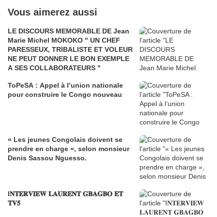
Vous aimerez aussi
LE DISCOURS MEMORABLE DE Jean
Marie Michel MOKOKO " UN CHEF
PARESSEUX, TRIBALISTE ET VOLEUR
NE PEUT DONNER LE BON EXEMPLE
A SES COLLABORATEURS "
ToPeSA : Appel à l’union nationale
pour construire le Congo nouveau
« Les jeunes Congolais doivent se
prendre en charge », selon monsieur
Denis Sassou Nguesso.
I𝐍𝐓𝐄𝐑𝐕𝐈𝐄𝐖 𝐋𝐀𝐔𝐑𝐄𝐍𝐓 𝐆𝐁𝐀𝐆𝐁𝐎 𝐄𝐓
𝐓𝐕𝟓