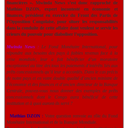
financières ». Mwinda News s’est donc rapproché de
Mathias DZON, expert incontesté en économie et
finances, président en exercice du Front des Partis de
l’Opposition Congolaise, pour situer les responsabilités
dans la conduite de cette affaire dont veulent se servir les
crieurs du pouvoir pour diaboliser l’opposition.
Mwinda News
:
Le Fond Monétaire International, pour
répondre aux besoins des pays à faibles revenus face à la
crise mondiale, leur a fait bénéficier d’un moratoire
exceptionnel au titre des tous les paiements d’intérêts liés aux
prêts concessionnels qu’il leur a accordés. Dans le cas précis
de notre pays et en votre double qualité d’ancien ministre de
l’économie et des finances et d’ancien directeur de la Banque
Centrale, pouvez-vous nous donner des exemples de prêts
concessionnels dont le Congo aura bénéficié de cette
institution et à quoi auront-ils servi ?
Mathias DZON
:
Votre question renvoie au rôle du Fond
Monétaire International et de la Banque Mondiale.