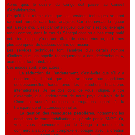
Après quoi, le dossier du Congo doit passer au Conseil
d’Administration.
Ce qu’il faut retenir c’est que les services techniques se sont
rarement trompés dans leurs analyses. Car à ce niveau, la rigueur
est la règle d’or. C’est par cette rigueur que l’on s’est par exemple
rendu compte, dans le cas du Sénégal dont on a beaucoup parlé
entre temps, qu’il y’a eu une affaire de pots de vins ou, en termes
plus appropriés, de cadeaux de fins de mission.
Les services techniques font l’analyse d’un certain nombre
d’indices que l’on appelle techniquement « des déclencheurs »,
auxquels il faut satisfaire.
Ces indices sont, entre autres :
-
La réduction de l’endettement
, c’est-à-dire que s’il y a
endettement, il faut que cela se fasse aux conditions
concessionnelles fixées avec les institutions financières
internationales. Je me dois donc de vous indiquer, à titre
d’exemple, que l’endettement de notre pays vis-à-vis de la
Chine a suscité quelques interrogations quant à la
transparence et la concessionnalité.
-
La gestion des ressources pétrolières
, notamment les
conditions de commercialisation du pétrole par la SNPC. Or,
vous vous souviendrez que le Congo a rendu cette
commercialisation plus complexe et opaque avec la création