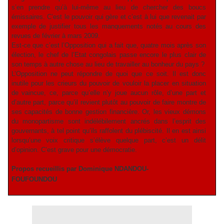
s’en prendre qu’à lui-même au lieu de chercher des boucs
émissaires. C’est le pouvoir qui gère et c’est à lui que revenait par
exemple de justifier tous les manquements notés au cours des
revues de février à mars 2009.
Est-ce que c’est l’Opposition qui a fait que, quatre mois après son
élection, le chef de l’Etat congolais passe encore le plus clair de
son temps à autre chose au lieu de travailler au bonheur du pays ?
L’Opposition ne peut répondre de quoi que ce soit. Il est donc
inutile pour les crieurs du pouvoir de vouloir la placer en situation
de vaincue, ce, parce qu’elle n’y joue aucun rôle, d’une part et
d’autre part, parce qu’il revient plutôt au pouvoir de faire montre de
ses capacités de bonne gestion financière. Or, les vieux démons
du monopartisme sont indélébilement ancrés dans l’esprit des
gouvernants, à tel point qu’ils raffolent du plébiscité. Il en est ainsi
lorsqu’une voix critique s’élève quelque part, c’est un délit
d’opinion. C’est grave pour une démocratie.
Propos recueillis par Dominique NDANDOU-
FOUFOUNDOU