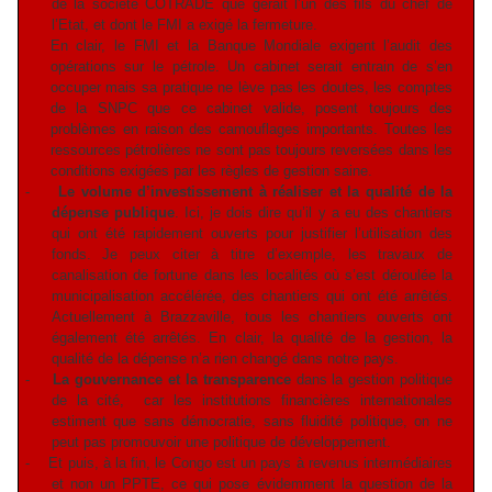
de la société COTRADE que gérait l’un des fils du chef de
l’Etat, et dont le FMI a exigé la fermeture.
En clair, le FMI et la Banque Mondiale exigent l’audit des
opérations sur le pétrole. Un cabinet serait entrain de s’en
occuper mais sa pratique ne lève pas les doutes, les comptes
de la SNPC que ce cabinet valide, posent toujours des
problèmes en raison des camouflages importants. Toutes les
ressources pétrolières ne sont pas toujours reversées dans les
conditions exigées par les règles de gestion saine.
-
Le volume d’investissement à réaliser et la qualité de la
dépense publique
. Ici, je dois dire qu’il y a eu des chantiers
qui ont été rapidement ouverts pour justifier l’utilisation des
fonds. Je peux citer à titre d’exemple, les travaux de
canalisation de fortune dans les localités où s’est déroulée la
municipalisation accélérée, des chantiers qui ont été arrêtés.
Actuellement à Brazzaville, tous les chantiers ouverts ont
également été arrêtés. En clair, la qualité de la gestion, la
qualité de la dépense n’a rien changé dans notre pays.
-
La gouvernance et la transparence
dans la gestion politique
de la cité, car les institutions financières internationales
estiment que sans démocratie, sans fluidité politique, on ne
peut pas promouvoir une politique de développement.
-
Et puis, à la fin, le Congo est un pays à revenus intermédiaires
et non un PPTE, ce qui pose évidemment la question de la