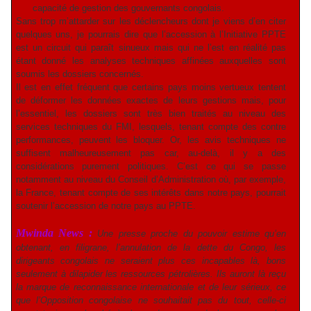
capacité de gestion des gouvernants congolais.
Sans trop m’attarder sur les déclencheurs dont je viens d’en citer
quelques uns, je pourrais dire que l’accession à l’Initiative PPTE
est un circuit qui paraît sinueux mais qui ne l’est en réalité pas
étant donné les analyses techniques affinées auxquelles sont
soumis les dossiers concernés.
Il est en effet fréquent que certains pays moins vertueux tentent
de déformer les données exactes de leurs gestions mais, pour
l’essentiel, les dossiers sont très bien traités au niveau des
services techniques du FMI, lesquels, tenant compte des contre
performances, peuvent les bloquer. Or, les avis techniques ne
suffisent malheureusement pas car, au-delà, il y a des
considérations purement politiques. C’est ce qui se passe
notamment au niveau du Conseil d’Administration où, par exemple,
la France, tenant compte de ses intérêts dans notre pays, pourrait
soutenir l’accession de notre pays au PPTE.
Mwinda News :
Une presse proche du pouvoir estime qu’en
obtenant, en filigrane, l’annulation de la dette du Congo, les
dirigeants congolais ne seraient plus ces incapables là, bons
seulement à dilapider les ressources pétrolières. Ils auront là reçu
la marque de reconnaissance internationale et de leur sérieux, ce
que l’Opposition congolaise ne souhaitait pas du tout, celle-ci