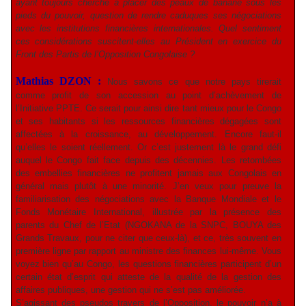
ayant toujours cherché à placer des peaux de banane sous les
pieds du pouvoir, question de rendre caduques ses négociations
avec les institutions financières internationales. Quel sentiment
ces considérations suscitent-elles au Président en exercice du
Front des Partis de l’Opposition Congolaise ?
Mathias DZON :
Nous savons ce que notre pays tirerait
comme profit de son accession au point d’achèvement de
l’Initiative PPTE. Ce serait pour ainsi dire tant mieux pour le Congo
et ses habitants si les ressources financières dégagées sont
affectées à la croissance, au développement. Encore faut-il
qu’elles le soient réellement. Or c’est justement là le grand défi
auquel le Congo fait face depuis des décennies. Les retombées
des embellies financières ne profitent jamais aux Congolais en
général mais plutôt à une minorité. J’en veux pour preuve la
familiarisation des négociations avec la Banque Mondiale et le
Fonds Monétaire International, illustrée par la présence des
parents du Chef de l’Etat (
NGOKANA
de la SNPC,
BOUYA
des
Grands Travaux, pour ne citer que ceux-là), et ce, très souvent en
première ligne par rapport au ministre des finances lui-même. Vous
voyez bien qu’au Congo, les questions financières participent d’un
certain état d’esprit qui atteste de la qualité de la gestion des
affaires publiques, une gestion qui ne s’est pas améliorée.
S’agissant des pseudos travers de l’Opposition, le pouvoir n’a à