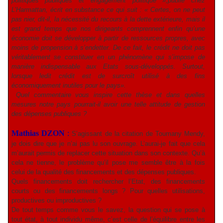
politiques publiques et engagement politique »,publié chez
L’Harmattan, écrit en substance ce qui suit : « Certes, on ne peut
pas nier, dit-il, la nécessité du recours à la dette extérieure, mais il
est grand temps que nos dirigeants comprennent enfin qu’une
économie doit se développer à partir de ressources propres, avec
moins de propension à s’endetter. De ce fait, le crédit ne doit pas
véritablement se constituer en un phénomène qui s’impose de
manière indispensable aux Etats sous-développés. Surtout,
lorsque ledit crédit est de surcroît utilisé à des fins
économiquement inutiles pour le pays».
Quel commentaire vous inspire cette thèse et dans quelles
mesures notre pays pourrait-il avoir une telle attitude de gestion
des dépenses publiques ?
Mathias DZON
:
S’agissant de la citation de Toumany Mendy,
je dois dire que je n’ai pas lu son ouvrage. L’aurai-je fait que cela
m’aurait permis de replacer cette situation dans son contexte. Qu’à
cela ne tienne, le problème qu’il pose me semble être à la fois
celui de la qualité des financements et des dépenses publiques.
Quels financements doit rechercher l’Etat, des financements
courts ou des financements longs ? Pour quelles utilisations,
productives ou improductives ?
De tout temps comme vous le savez, la question qui se pose à
tout état, à tout individu même, c’est celle de l’équilibre entre les