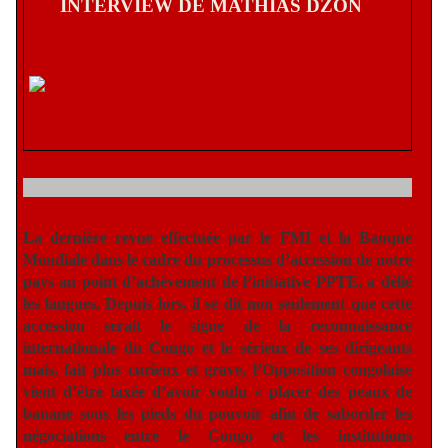
INTERVIEW DE MATHIAS DZON
La dernière revue effectuée par le FMI et la Banque
Mondiale dans le cadre du processus d’accession de notre
pays au point d’achèvement de l’initiative PPTE, a délié
les langues. Depuis lors, il se dit non seulement que cette
accession serait le signe de la reconnaissance
internationale du Congo et le sérieux de ses dirigeants
mais, fait plus curieux et grave, l’Opposition congolaise
vient d’être taxée d’avoir voulu « placer des peaux de
banane sous les pieds du pouvoir afin de saborder les
négociations entre le Congo et les institutions