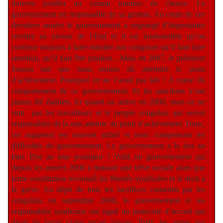
doivent justifier un certain nombre de choses. Le
gouvernement est responsable de sa gestion. Au cours de ces
dernières années le gouvernement a engrangé d’importantes
recettes au niveau de l’Etat et il est inadmissible qu’on
continue toujours à faire miroiter aux congolais qu’il faut faire
attention, qu’il faut être prudent…Mais en 2007, le président
Sassou sait que nous avions dû atteindre le point
d’achèvement. Pourquoi on ne l’avait pas fait ? A cause du
comportement de ce gouvernement. Et les sanctions n’ont
jamais été établies. Et quand on arrive en 2009, mais ce ne
sont
pas les travailleurs et le peuple congolais qui seront
responsables de la non atteinte du point d’achèvement. Donc,
cet argument est souvent utilisé et nous comprenons les
difficultés du gouvernement. Le gouvernement a le dos au
mur. Dos au mur pourquoi ? Voilà un gouvernement qui
depuis les années 2000 a instauré une trêve sociale alors que
notre constitution reconnaît les libertés syndicales et le droit à
la grève. En dépit de tous les sacrifices consentis par les
congolais, en septembre 2008, le gouvernement et les
responsables syndicaux ont signé un protocole d’accord qui
disait de façon claire qu’en janvier 2010, les textes qui