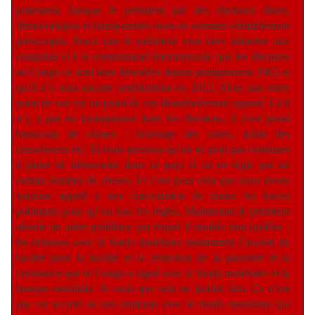
justement, lorsque le président par des élections libres,
démocratiques et transparentes nous en sommes véritablement
préoccupés. Parce que le président veut faire admettre aux
congolais et à la communauté internationale que les élections
au Congo se sont bien déroulées depuis pratiquement 2002 et
qu’il n’y aura aucune amélioration en 2012. Alors que notre
point de vue est un point de vue diamétralement opposé. Là il
n’y a pas eu transparence dans les élections, il s’est passé
beaucoup de choses : bourrage des urnes, achat des
consciences etc. Et nous pensons qu’on ne peut pas continuer
à parler de démocratie dans ce pays si on ne règle pas un
certain nombre de choses. Et c’est pour cela que nous avons
toujours appelé à une concertation de toutes les forces
politiques pour qu’on fixe les règles. Maintenant le président
aborde un autre problème par lequel il semble tout justifier :
les relations avec le fonds monétaire notamment l’accord de
facilité pour la facilité et la réduction de la pauvreté et la
croissance que le Congo a signé avec le fonds monétaire et la
banque mondiale. Je crois que cela ne justifie rien. Ce n’est
pas cet accord ou nos relations avec le fonds monétaire qui