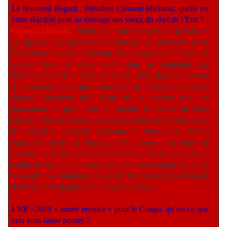
Le Nouveau Regard : Président Clément Miérassa, quelle est
votre réaction suite au message des vœux du chef de l’Etat ?
Clément Miérassa :
Merci pour votre question. Je pensais en
ce qui me concerne que le message du président de la
République comme beaucoup des congolais d’ailleurs, se
situerait dans le cadre sinon dans la continuité des
déclarations qu’il a faites le 14 août 2009 dans le discours
d’investiture. Parce que le président de la République avait
énoncé clairement qu’il avait été en contact avec les
populations et qu’il avait pu prendre la mesure de leurs
attentes. Mais en réalité, je crois que depuis le 14 août 2009,
les congolais attendent beaucoup de choses. On entend
également parler de beaucoup de choses ; la lettre de
cadrage ; la feuille de route ; le Chemin d’Avenir etc. mais en
réalité, je crois que je n’ai pas trouvé mon compte et que je
suis parmi les congolais qui ont été très déçus par le message
de fin d’année du président de la République.
LNR : 2010 « année propice » pour le Congo, qu’est-ce que
cela vous laisse penser ?