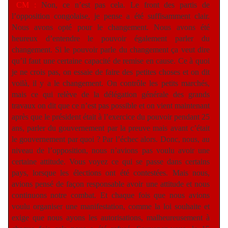
CM :
Non, ce n’est pas cela. Le front des partis de
l’opposition congolaise, je pense a été suffisamment clair.
Nous avons opté pour le changement. Nous avons été
heureux d’entendre le pouvoir également parler du
changement. Si le pouvoir parle du changement ça veut dire
qu’il faut une certaine capacité de remise en cause. Ce à quoi
je ne crois pas, on essaie de faire des petites choses et on dit
voilà, il y a le changement. On contrôle les petits marchés,
mais ce qui relève de la délégation générale des grands
travaux on dit que ce n’est pas possible et on vient maintenant
après que le président était à l’exercice du pouvoir pendant 25
ans, parler du gouvernement par la preuve mais avant c’était
le gouvernement par quoi ? Par l’échec alors. Donc, nous, au
niveau de l’opposition, nous n’avions pas voulu avoir une
certaine attitude. Vous voyez ce qui se passe dans certains
pays, lorsque les élections ont été contestées. Mais nous,
avions pensé de façon responsable avoir une attitude et nous
continuons notre combat. Et chaque fois que nous avions
voulu organiser une manifestation, comme la loi souhaite et
exige que nous ayons les autorisations, malheureusement à