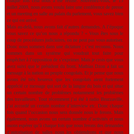
chaque fois cela nous a été refusé. Souvenez-vous, le 15
juillet 2009, nous avons voulu faire une conférence de presse
et un meeting en salle au palais du parlement, vous savez bien
ce qui est arrivé.
Mais au-delà, nous avons fait d’autres demandes. A l’époque
vous savez ce qu’on nous a répondu ? « Vous êtes sous le
coup de procédures judiciaires, on ne peut pas vous autoriser.
Donc nous sommes dans une dictature ; c’est reconnu. Nous
sommes dans un système qui voudrait tout faire pour
empêcher à l’opposition de s’exprimer. Mais je crois que vous
avez suivi que le président du front, Mathias Dzon a fait un
message à la nation au peuple congolais. Et je pense que nous
avons été très heureux que les congolais aient fortement
apprécié ce message qui sort de la langue du bois et qui situe
un certain nombre de problèmes notamment les problèmes
des travailleurs. Tout récemment j’ai été à radio Brazzaville,
j’ai accordé un certain nombre d’interview etc. Donc chaque
fois quand l’occasion nous sera donnée nous le ferons. Mais
également, nous avons un certain nombre d’activités et nous
osons espérer qu’à chaque fois que nous ferons des demandes
d’autorisation de salles nous les obtiendrons et que nous