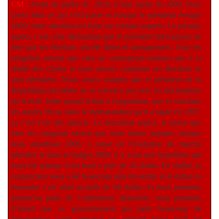
CM :
Avant de parler de
2010, il faut parler de 2009. Vous
savez bien ce qui s’est passé et lorsque le président évoque
2009, notre attention est forte sur certains aspects. Le premier
aspect, c’est cette déclaration que le président fait toujours de
dire que les élections ont été libres et transparentes. Tous les
congolais savent que cela ne correspond toujours pas à la
réalité des choses et nous savons comment ces élections se
sont déroulées. Nous avons compris que le président de la
République lui-même ne se retrouve pas avec les déclarations
qu’il avait
faites quand il était à l’opposition, que ce soit dans
les années 96 ou dans le mémorandum qu’il a signé en 1997,
ça c’est l’un des aspects. Le deuxième aspect, je pense que
tous les congolais savent que nous étions inquiets, lorsque
nous abordions 2009, à cause de l’évolution du marché
pétrolier et dans le budget 2009, il y avait une hypothèse qui
avait été retenue d’un baril à près de 45 dollar. En réalité, la
conjoncture nous a été beaucoup plus favorable et le dollar en
moyenne s’est situé au-delà de 60 dollar. Et nous pensions
puisqu’on parle de l’orthodoxie financière, nous pensions
d’abord que ce gouvernement qui parle beaucoup de