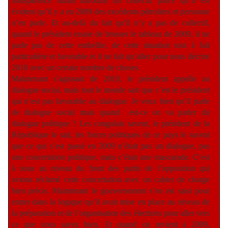
transparence aurait introduit un collectif parce qu’il est
évident qu’il y a en 2009 des excédents pétroliers et personne
n’en parle. Et au-delà du fait qu’il n’y a pas de collectif,
quand le président essaie de brosser le tableau de 2009, il ne
parle pas de cette embellie, de cette situation tout à fait
particulière et favorable et il ne fait qu’aller pour nous décrire
2010 avec un certain nombre de choses.
Maintenant s’agissant de 2010, le président appelle au
dialogue social, mais tout le monde sait que c’est le président
qui n’est pas favorable au dialogue. Je veux bien qu’il parle
de dialogue social mais quand
est-ce on va parler du
dialogue politique ? Les congolais savent, le président de la
République le sait, les forces politiques de ce pays le savent
que ce qui s’est passé en 2009 n’était pas un dialogue, pas
une concertation politique, mais c’était une mascarade. C’est
à nous au niveau du front des partis de l’opposition qui
avions réclamé cette concertation avec un cahier de charge
bien précis. Maintenant le gouvernement s’en est saisi pour
entrer dans la logique qu’il avait mise en place au niveau de
la préparation et de l’organisation des élections pour aller vers
ce que vous savez bien. Et quand on revient à 2009,