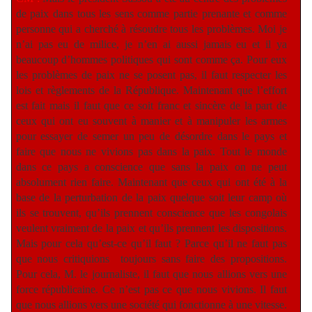
de paix dans tous les sens comme partie prenante et comme
personne qui a cherché à résoudre tous les problèmes. Moi je
n’ai pas eu de milice, je n’en ai aussi jamais eu et il ya
beaucoup d’hommes politiques qui sont comme ça. Pour eux
les problèmes de paix ne se posent pas, il faut respecter les
lois et règlements de la République. Maintenant que l’effort
est fait mais il faut que ce soit franc et sincère de la part de
ceux qui ont eu souvent à manier et à manipuler les armes
pour essayer de semer un peu de désordre dans le pays et
faire que nous ne vivions pas dans la paix. Tout le monde
dans ce pays a conscience que sans la paix on ne peut
absolument rien faire. Maintenant que ceux qui ont été à la
base de la perturbation de la paix quelque soit leur camp où
ils se trouvent, qu’ils prennent conscience que les congolais
veulent vraiment de la paix et qu’ils prennent les dispositions.
Mais pour cela qu’est-ce qu’il faut ? Parce qu’il ne faut pas
que nous critiquions
toujours sans faire des propositions.
Pour cela, M. le journaliste, il faut que nous allions vers une
force républicaine. Ce n’est pas ce que nous vivions. Il faut
que nous allions vers une société qui fonctionne à une vitesse.