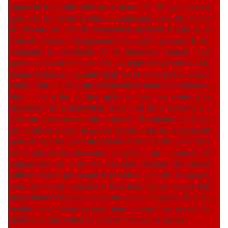
approche les 3 mille milliards de francs Cfa. Budget qui est à
peu près équivalent à celui du Cameroun qui a 20 millions
d’habitants, qui sera là certainement supérieur à celui de la
Côte d’Ivoire qui est largement plus peuplé que nous. Et les
congolais se demandent où va finalement l’argent ? La
question des excédents ce n’est pas réglée. Le président a lui-
même déclaré qu’un audit serait fait et rendu public chaque
année. Mais j’ai été surpris d’entendre le ministre des finances
dire ; il y a des chiffres qu’on ne peut pas mettre à la
disposition de la population. Mais c’est de la cacophonie ;
c’est un gouvernement qui tergiverse. Et aujourd’hui, il y a
un problème simple, le gouvernement a pris un engagement
pour abroger les textes qui gênent la situation des travailleurs
et surtout des fonctionnaires congolais ; qu’il respecte cet
engagement. Et il ne faut pas aller chercher des choses
ailleurs. Parce que, quand le président parle de démagogie,
c’est où ? C’est l’opposition. Mais nous ferons toujours tout
pour donner l’éclairage voulu au peuple congolais. Et si les
médias nous étaient ouverts, nous aurions bien accepté le
débat et la clarification d’un certain nombre de choses.