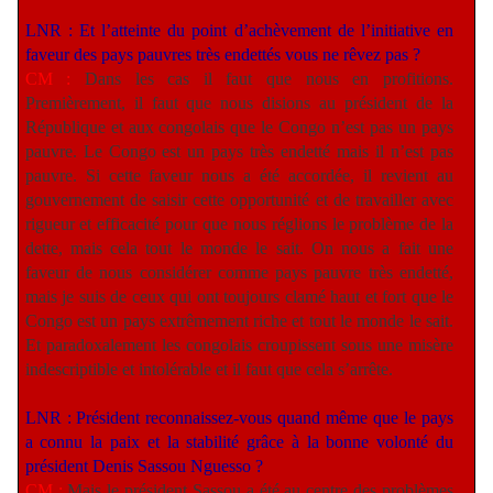
LNR : Et l’atteinte du point d’achèvement de l’initiative en
faveur des pays pauvres très endettés vous ne rêvez pas ?
CM :
Dans les cas il faut que nous en profitions.
Premièrement, il faut que nous disions au président de la
République et aux congolais que le Congo n’est pas un pays
pauvre. Le Congo est un pays très endetté mais il n’est pas
pauvre. Si cette faveur nous a été accordée, il revient au
gouvernement de saisir cette opportunité et de travailler avec
rigueur et efficacité pour que nous réglions le problème de la
dette, mais cela tout le monde le sait. On nous a fait une
faveur de nous considérer comme pays pauvre très endetté,
mais je suis de ceux qui ont toujours clamé haut et fort que le
Congo est un pays extrêmement riche et tout le monde le sait.
Et paradoxalement les congolais croupissent sous une misère
indescriptible et intolérable et il faut que cela s’arrête.
LNR : Président reconnaissez-vous quand même que le pays
a connu la paix et la stabilité grâce à la bonne volonté du
président Denis Sassou Nguesso ?
CM :
Mais le président Sassou a été au centre des problèmes