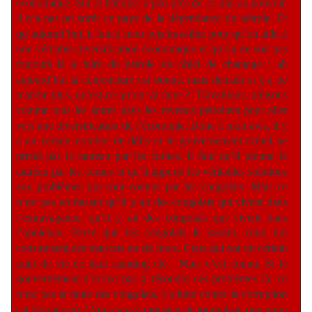
économique. Sur le fait que, à peu près de 25 ans au pouvoir,
il n’a pas pu sortir ce pays de la dépendance du pétrole. Et
qu’aujourd’hui, il faut à mon avis travailler pour qu’on aille à
une véritable diversification économique et qu’on ne soit pas
toujours là à faire du pétrole un objet de chantage : ah
aujourd’hui la conjoncture est bonne, mais demain si ç a ne
marche plus, qu’est-ce qu’on va faire ?
Travaillons, utilisons
comme tous les autres pays les revenus pétroliers pour aller
vers une diversification de l’économie. Donc à mon avis, il y
a un certain nombre de défis et le gouvernement actuel ne
prend pas le taureau par les cornes. Il faut qu’il prenne le
taureau par les cornes et qu’il apporte les véritables solutions
aux problèmes qui sont connus par les congolais. Mais ce
n’est pas en faisant qu’il y ait des congolais qui vivent dans
l’extravagance, qu’il y ait des congolais qui vivent dans
l’opulence. Parce que les congolais le savent, ceux qui
construisent des maisons en six mois. Ceux qui ont un certain
train de vie de haut standing etc.
Mais c’est connu. Si le
gouvernement n’arrive pas à résoudre ces problèmes là, ce
n’est pas la faute des congolais. La lutte contre la corruption
est bloquée où ? Vous savez monsieur le journaliste que notre