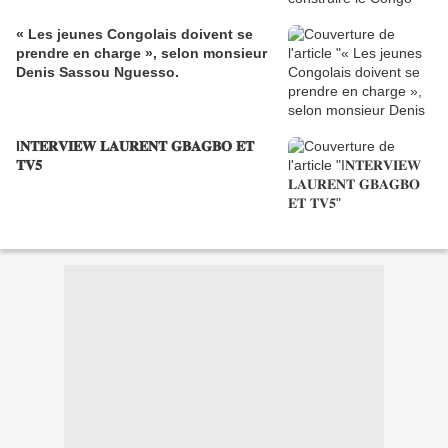
« Les jeunes Congolais doivent se
prendre en charge », selon monsieur
Denis Sassou Nguesso.
I𝐍𝐓𝐄𝐑𝐕𝐈𝐄𝐖 𝐋𝐀𝐔𝐑𝐄𝐍𝐓 𝐆𝐁𝐀𝐆𝐁𝐎 𝐄𝐓
𝐓𝐕𝟓