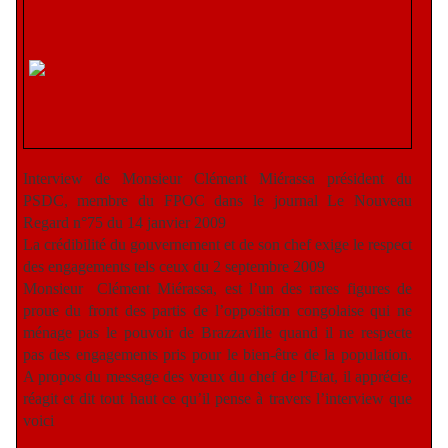
Interview de Monsieur Clément Miérassa président du
PSDC, membre du FPOC dans le journal Le Nouveau
Regard n°75 du 14 janvier 2009
La crédibilité du gouvernement et de son chef exige le respect
des engagements tels ceux du 2 septembre 2009
Monsieur
Clément Miérassa, est l’un des rares figures de
proue du front des partis de l’opposition congolaise qui ne
ménage pas le pouvoir de Brazzaville quand il ne respecte
pas des engagements pris pour le bien-être de la population.
A propos du message des vœux du chef de l’Etat, il apprécie,
réagit et dit tout haut ce qu’il pense à travers l’interview que
voici