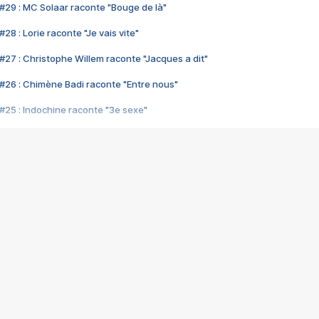
#29 : MC Solaar raconte "Bouge de là"
28 : Lorie raconte "Je vais vite"
#27 : Christophe Willem raconte "Jacques a dit"
#26 : Chimène Badi raconte "Entre nous"
#25 : Indochine raconte "3e sexe"
#24 : Zaho raconte "C'est chelou"
#23 : Patrick Bruel raconte "Au café des délices"
#22 : Kyo raconte "Le chemin"
#21 : Nolwenn Leroy raconte "Cassé"
#20 : Patrick Hernandez raconte "Born to be alive"
#19 : Lorie raconte "Près de moi"
#18 : Michael Jones raconte "A nos actes manqués" (avec Jean-Jacque
#17 : Khaled raconte "Aïcha"