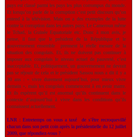
pays est classé parmi les pays les plus corrompus du monde.
Et lorsqu’on parle de la corruption c’est petit discours qu’on
entend à la télévision. Mais on a des exemples de la lutte
contre la corruption dans les autres pays. Le Cameroun même
le Tchad, la Guinée Equatoriale etc. Donc à mon avis, je
pense, il faut que le président de la République et le
gouvernement ensemble
prennent la réelle mesure de la
situation des congolais. Et, ils ne doivent pas continuer à
imposer aux congolais le niveau actuel de pauvreté, c’est
inacceptable. Et, politiquement, un gouvernement ne devrait
pas se réjouir de cela et le président Sassou nous a dit il y a
30 ans : « vivre durement aujourd’hui, pour mieux vivre
demain », mais les congolais commencent à en avoir marre.
Et ils espèrent qu’il est anormal qu’ils continuent dans le
contexte d’aujourd’hui à vivre dans les conditions qu’ils
connaissent actuellement.
LNR : Entretemps on vous a taxé
de s’être recroquevillé
chacun dans son petit coin après la présidentielle du 12 juillet
2009, que répondiez-vous ?