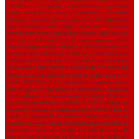
leurs biens, ce n’est pas fait. Le gouvernement et le président
Sassou continuent à violer la constitution. Les libertés
politiques, vous savez bien que nous avons été pratiquement
dans une situation assez ambiguë où on nous a interdit de
sortir pour des raisons véritablement farfelues. Alors où est-ce
qu’on va ? C’est
bien de dire un certain nombre de choses
mais les congolais vivent la réalité. Ce que nous voulons c’est
un Etat de droit et il faut que le droit soit respecté. Mais nous
constatons que ce droit n’est pas respecté. Ce n’est pas parce
qu’on réussi à faire adopter le budget mais c’est tout à fait
er
normal qu’un gouvernement présente le budget avant le 1
janvier 2010. Donc il y a une certaine propagande qui est
mise en place. Je vous prends un autre aspect. L’accès des
forces politiques de l’opposition dans les médias d’Etat. Est-
ce que cela devrait être un problème ? Le débat politique qui
devrait être organisé, la transformation des médias d’Etat en
organe de propagande du président Sassou mais tous les
congolais le savent. Prenez la municipalisation accélérée de
Brazzaville, circulez et vous allez voir l’état des routes. Et
pour ça c’est un pays qui, en 2010 va avoir un budget qui