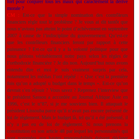
fort pour conjurer tous les maux qui caractérisent la dérive
morale ?
CM :
Est-ce que la simple nomination des contrôleurs
financiers règle tout le problème ? Je vous ai dit tantôt que
nous n’avions pas atteint le point d’achèvement en septembre
2007 à cause de l’indiscipline du gouvernement. Qu’est-ce
que les contrôleurs financiers feront par rapport à cette
puissance ? Est-ce qu’il y a la volonté politique pour que
nous gérions véritablement notre pays selon les règles de
l’orthodoxie financière ? Je dis non. Aujourd’hui nous avons
entendu dire et moi je suis vraiment surpris par cela,
notamment les médias l’ont répété : « Que c’est la première
fois qu’on a adopté u budget dans le temps ». Est-ce qu’on
devrait s’en réjouir ? Vous savez ? Reprenez l’interview que
le président Sassou a accordée au Journal Afrique Asie en
1996, c’est le n°87, si je me souviens bien. Il attaquait le
président Lissouba parce qu’il n’avait pas encore présenté de
loi de règlement. Mais le budget là, tel qu’il a été présenté, il
n’y a pas eu de loi de règlement. Si nous prenons la
constitution en son article 48 par lequel les personnalités qui
sont nommées aux hautes responsabilités doivent déclarer