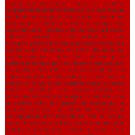
Pendant qu’on veut bloquer la situation des travailleurs
congolais notamment des fonctionnaires, vous savez bien que
les militaires et les agents de la force publique
avancent avec
effets financiers, bénéficient de tous leurs avantages. Vous
savez bien que le
président a pris des textes où il fixe les
salaires des responsables de la force publique. Vous savez
bien que le président de la République a pris des textes où il
fixe les salaires fonctionnels des préfets, des maires, des
secrétaires généraux et autres. Vous savez bien que le
président de la République a fait adopter un statut particulier
des magistrats. Mais quel est ce pays où franchement on
n’aborde pas globalement le problème mais on le résout en
fonction de ce que je peux considérer comme les centres
d’intérêts. Les militaires,
vous comprenez pourquoi ? La
justice aussi vous comprenez pourquoi ? Et quand on arrive
au problème global de l’ensemble des fonctionnaires on
commence à dire non, il faut atteindre 2011. Au-delà même
des engagements qu’on avait déjà pris. Non, ce n’est pas
sérieux. Je crois que ce qu’il faut, c’est de reconnaître que la
politique du président Sassou a échoué notamment au plan