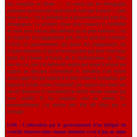
aux congolais en disant : « ne suivez pas les démagogies
partisanes qui nous ont causé tant de torts par le passé », mais
nous disons c’est le président et le gouvernement qui sont des
démagogues. La première chose pour restaurer la crédibilité
de notre pays tant au plan intérieur qu’au plan extérieur, c’est
de respecter les engagements pris. On ne peut pas continuer
d’avoir un gouvernement qui prend des engagements sur
d’autres domaines et qui ne les respectent pas pour venir nous
parler du Chemin d’Avenir, de la modernisation etc. Dans
tous les cas, moi j’ai même été surpris que jusqu’à présent par
rapport au discours d’investiture le président n’ait donné
aucun signe fort par rapport à la lutte contre la corruption, par
rapport à la lutte contre l’impunité, par rapport aux maux qui
ont été dénoncés et caractérisent la dérive morale connue par
notre société. Et les congolais sont en attente. Et,
personnellement, j’ai encore une fois été déçu par ce
message.
LNR : L’affectation par le gouvernement d’un délégué du
contrôle financier dans chaque ministère n’est-il pas un signe