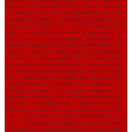
bloquaient les avancements avec effets financiers devraient
être abrogés et on est là avec un gouvernement qui joue sur sa
crédibilité qui commence à tergiverser au moment où l’on
arrive en janvier 2010 ; non ! Parce que même lorsqu’il
rappelle les responsables syndicaux à la négociation, c’est
pour faire quoi ? Qu’ils se réunissent, qu’ils remettent en
cause leur signature. Mais hier lorsque ce gouvernement s’est
engagé, il était bien en relation avec le fonds monétaire
international et la banque mondiale. Donc ils avaient bien la
connaissance de la situation de notre pays, de notre société et
de ce qui se passe. En plus, lorsque l’on parle de l’accord
avec le fonds monétaire international mais on dit bien qu’il
s’agit d’un accord pour la facilité pour la réduction de la
pauvreté et la croissance. Donc le fonds monétaire ne peut
être contre une approche d’un gouvernement souverain pour
qu’on aille à la réduction de la pauvreté et qu’il est
admissible, connaissant notre que depuis pratiquement 15 ans
et les congolais voient leur pouvoir d’achat baissé et sans
qu’il y ait aucune amorce qui puisse être prise. Alors, quand
le président, après évoque dans son discours, il lance un appel