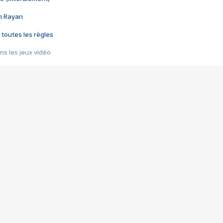
im Rayan
 toutes les règles
s les jeux vidéo
us choquant de Rockstar ? - Le scandale BULLY
e plus moche de Steam
du RÊVE tourne au CAUCHEMAR
pendant 8 heures
it… à tort
umiliés par un jeu vidéo
ire - Final Fantasy 8
ti un empire - Age of Empires
story DOFUS