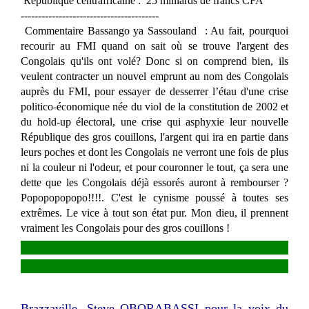
République centrafricaine : 25 milliards de francs CFA
----------------------------------------
Commentaire Bassango ya Sassouland : Au fait, pourquoi
recourir au FMI quand on sait où se trouve l'argent des
Congolais qu'ils ont volé? Donc si on comprend bien, ils
veulent contracter un nouvel emprunt au nom des Congolais
auprès du FMI, pour essayer de desserrer l’étau d'une crise
politico-économique née du viol de la constitution de 2002 et
du hold-up électoral, une crise qui asphyxie leur nouvelle
République des gros couillons, l'argent qui ira en partie dans
leurs poches et dont les Congolais ne verront une fois de plus
ni la couleur ni l'odeur, et pour couronner le tout, ça sera une
dette que les Congolais déjà essorés auront à rembourser ?
Popopopopopo!!!!. C'est le cynisme poussé à toutes ses
extrêmes. Le vice à tout son état pur. Mon dieu, il prennent
vraiment les Congolais pour des gros couillons !
Brazzaville, Steve OBORABASSI pour la voix du