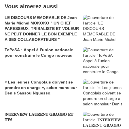
Vous aimerez aussi
LE DISCOURS MEMORABLE DE Jean
Marie Michel MOKOKO " UN CHEF
PARESSEUX, TRIBALISTE ET VOLEUR
NE PEUT DONNER LE BON EXEMPLE
A SES COLLABORATEURS "
ToPeSA : Appel à l’union nationale
pour construire le Congo nouveau
« Les jeunes Congolais doivent se
prendre en charge », selon monsieur
Denis Sassou Nguesso.
I𝐍𝐓𝐄𝐑𝐕𝐈𝐄𝐖 𝐋𝐀𝐔𝐑𝐄𝐍𝐓 𝐆𝐁𝐀𝐆𝐁𝐎 𝐄𝐓
𝐓𝐕𝟓