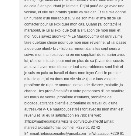
témoignage miraculeux. J'avais divorcé avec mon mari il y a
de cela 3 ans pourtant je l'aimais. Et j'ai parlé de ça avec une
voisine, et elle m'a promis quelle va m'aider. Et elle m'a donné
un numéro d'un marabout suivi de son mail et m'a dit de lui
contacter pour lui expliquer mon cas. Quand j'ai contacté le
marabout, je lui ai expliqué tout la situation de mon mari et
moi. Vous savez quoi?<br /> Le Marabout m'a dit qu'il va me
faire quelque chose pour que mon mari revienne. Et j'ai passé
à quelque rituel.<br /> Et bizarrement dans les sept jours à
suivre mon mari est revenu en me suppliant de remarier avec
lui, c'est un miracle pour moi en plus de sa j'avais des soucis
au travail avec mon directeur tout ces problèmes sont finir et
je suis en paix au travail et dans mon foyer.C'est le premier
miracle que j'ai vu dans ma vie.<br /> (pour tous vos petit
problème de rupture amoureuses ou de divorce ,maladie ,la
chance , les problèmes liés a votre personnes d'une manière,
les maux de ventre, problème d'enfants, problème de
blocage, attirance clientèle, problème du travail ou d'une
autres).<br /> Ce marabout est très fort avec lui mon mari est
revenu et j'ai eu la satisfaction en 7jrs: site web
:https://maitredjakpata.wixsite.com/retour-affectif Email:
maitredjakpata@gmail.com tel: +229 61 82 42
84:Email:hebiossomaitre@gmail.com Tel/whatsapp: +229 61