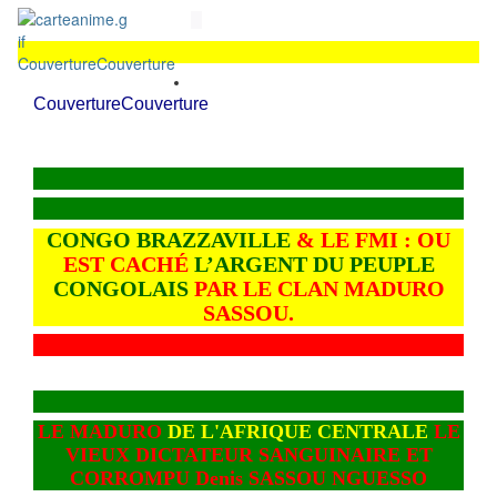
Couverture
Couverture
Couverture
Couverture
CONGO BRAZZAVILLE
& LE FMI : OU
EST CACHÉ
L’ARGENT DU PEUPLE
CONGOLAIS
PAR LE CLAN MADURO
SASSOU.
LE MADURO
DE L'AFRIQUE CENTRALE
LE
VIEUX DICTATEUR SANGUINAIRE ET
CORROMPU Denis SASSOU NGUESSO