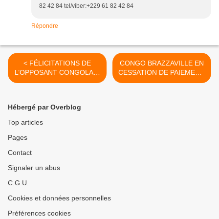
82 42 84 tel/viber:+229 61 82 42 84
Répondre
< FÉLICITATIONS DE
CONGO BRAZZAVILLE EN
L’OPPOSANT CONGOLAIS
CESSATION DE PAIEMENT.
Bienvenu MABILEMONO A
COMMUNIQUÉ DE
LA DIRECTRICE DU FMI
PRESSE DU COLLECTIF
Christine LAGARDE POUR
DES PARTIS DE
Hébergé par Overblog
AVOIR EPINGLÉ LE
L’OPPOSITION
MADURO DE L’AFRIQUE
CONGOLAISE >
Top articles
CENTRALE LE VIEUX
Pages
DICTATEUR SANGUINAIRE
ET CORROMPU Denis
Contact
SASSOU NGUESSO
Signaler un abus
C.G.U.
Cookies et données personnelles
Préférences cookies