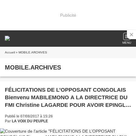
Publicité
MENU
Accueil
» MOBILE.ARCHIVES
MOBILE.ARCHIVES
FÉLICITATIONS DE L’OPPOSANT CONGOLAIS
Bienvenu MABILEMONO A LA DIRECTRICE DU
FMI Christine LAGARDE POUR AVOIR EPINGLÉ
LE MADURO DE L’AFRIQUE CENTRALE LE
Publié le 07/08/2017 à 15:26
VIEUX DICTATEUR SANGUINAIRE ET
Par
LA VOIX DU PEUPLE
CORROMPU Denis SASSOU NGUESSO