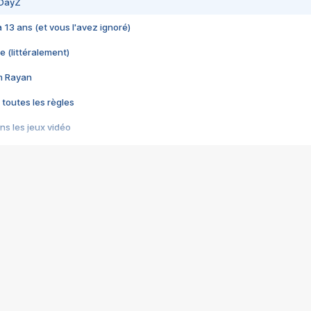
 DayZ
 a 13 ans (et vous l'avez ignoré)
e (littéralement)
im Rayan
 toutes les règles
s les jeux vidéo
us choquant de Rockstar ? - Le scandale BULLY
e plus moche de Steam
du RÊVE tourne au CAUCHEMAR
pendant 8 heures
it… à tort
umiliés par un jeu vidéo
ire - Final Fantasy 8