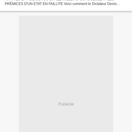
PRÉMICES D'UN ETAT EN FAILLITE Voici comment le Dictateur Denis
SASSOU NGUESSO EST DEVENU LE MADURO DE L'AFRIQUE
CENTRALE. FAISANT DU...
Publicité