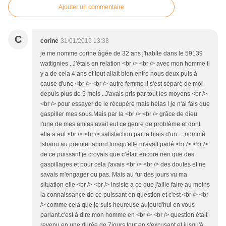
Ajouter un commentaire
C
corine
31/01/2019 13:38
je me nomme corine âgée de 32 ans j'habite dans le 59139
wattignies . J'étais en relation <br /> <br /> avec mon homme il
y a de cela 4 ans et tout allait bien entre nous deux puis à
cause d'une <br /> <br /> autre femme il s'est séparé de moi
depuis plus de 5 mois . J'avais pris par tout les moyens <br />
<br /> pour essayer de le récupéré mais hélas ! je n'ai fais que
gaspiller mes sous.Mais par la <br /> <br /> grâce de dieu
l'une de mes amies avait eut ce genre de problème et dont
elle a eut <br /> <br /> satisfaction par le biais d'un ... nommé
ishaou au premier abord lorsqu'elle m'avait parlé <br /> <br />
de ce puissant je croyais que c’était encore rien que des
gaspillages et pour cela j'avais <br /> <br /> des doutes et ne
savais m'engager ou pas. Mais au fur des jours vu ma
situation elle <br /> <br /> insiste a ce que j'aille faire au moins
la connaissance de ce puissant en question et c'est <br /> <br
/> comme cela que je suis heureuse aujourd'hui en vous
parlant.c'est à dire mon homme en <br /> <br /> question était
revenu en une durée de 7jours tout en s'excusant et jusqu'à