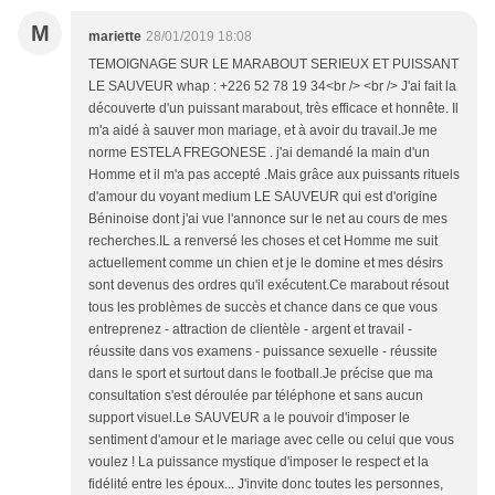
M
mariette
28/01/2019 18:08
TEMOIGNAGE SUR LE MARABOUT SERIEUX ET PUISSANT
LE SAUVEUR whap : +226 52 78 19 34<br /> <br /> J'ai fait la
découverte d'un puissant marabout, très efficace et honnête. Il
m'a aidé à sauver mon mariage, et à avoir du travail.Je me
norme ESTELA FREGONESE . j'ai demandé la main d'un
Homme et il m'a pas accepté .Mais grâce aux puissants rituels
d'amour du voyant medium LE SAUVEUR qui est d'origine
Béninoise dont j'ai vue l'annonce sur le net au cours de mes
recherches.IL a renversé les choses et cet Homme me suit
actuellement comme un chien et je le domine et mes désirs
sont devenus des ordres qu'il exécutent.Ce marabout résout
tous les problèmes de succès et chance dans ce que vous
entreprenez - attraction de clientèle - argent et travail -
réussite dans vos examens - puissance sexuelle - réussite
dans le sport et surtout dans le football.Je précise que ma
consultation s'est déroulée par téléphone et sans aucun
support visuel.Le SAUVEUR a le pouvoir d'imposer le
sentiment d'amour et le mariage avec celle ou celui que vous
voulez ! La puissance mystique d'imposer le respect et la
fidélité entre les époux... J'invite donc toutes les personnes,