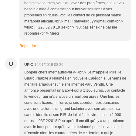
hommes et dames, vous qui avez des problèmes, et qui avez
besoin d'aide à contacter pour trouver solutions à vos
problemes spirituels. Voci les contact de ce puissant maitre
marabout africain.<br /> mail : sauveurguy@gmail.com<br />
whap : +226 52 78 19 34<br /> NB: pas sériex ne par me
repondre<br /> Merci
Répondre
U
UPIC
19/01/2019 08:29
Bonjour chers internautes<br /> <br /> Je m'appelle Mireille
Girard, j'habite à Nouméa en Nouvelle Calédonie. Je viens de
me faire arnaquer sur le site internet Paru Vendu. Une
annonce présentait un Baby-Foot à 1.100 euros. J'ai contacté
le vendeur qui m'a envoyé un mail peu après. Une fois les
conditions fixées, il m'envoya ses coordonnées bancaires
avec une facture d'un grand facturier avec son adresse, sa
carte d'identité et son RIB. Je lui ai fait le virement de 1.000
euros le 03/12/2018.Peu après il me dit qu'il y a un problème
avec le transporteur qu'il avait missionné pour la livraison. Il
m'envoie alors les coordonnées de ce dernier, à qui je