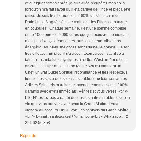
et quelques temps après, je suis allée récupérer mon colis
lorsqu'on m'a fait savoir qu’il était arrivé de l’Inde et prêt à être
utilisé. Je suis très heureuse et 100% satisfaite car mon
Portefeuille Magnétisé attire vraiment des Billets de banque
en coupures . Chaque semaine, c'est une somme comprise
entre 1000 euros et 2000 euros que je découvre. Le montant
n’est pas fixe, ça dépend des jours et de leurs vibrations
énergétiques. Mais une chose est certaine, le portefeuille est
très efficace.. En plus, il n'a aucun totem, aucun sacrifice à
faire, ni incantations mystiques à réciter. C’est un Portefeuille
discret . Le Puissant et Grand Maître Aza est vraiment un
Chef, un vrai Guide Spirituel recommandé et très respecté. Il
tient toutes ses promesses sans oublier que tous ses autres
Articles Spirituels marchent convenablement et sont à 100%
garantis avec effets immédiats. Vérifiez et vous verrez !<br />
PS : N'hésitez pas à parler de tous les autres problèmes de la
vie que vous pouvez avoir avec le Grand Maître. Il vous
viendra au secours !<br /> Voici les contacts du Grand Maître :
<br /> E-mail : santa.azazel@gmail.com<br /> Whatsapp : +2
296 62 50 358
Répondre