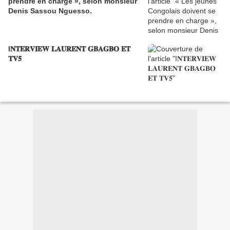
prendre en charge », selon monsieur
Denis Sassou Nguesso.
I𝐍𝐓𝐄𝐑𝐕𝐈𝐄𝐖 𝐋𝐀𝐔𝐑𝐄𝐍𝐓 𝐆𝐁𝐀𝐆𝐁𝐎 𝐄𝐓
𝐓𝐕𝟓