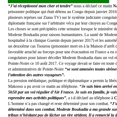
“J’ai réceptionné mon cher et tendre”
nous a déclaré ce matin
Na
prisonnier politique qui était détenu au Congo depuis janvier 2016
plusieurs reprises sur Ziana TV) sur le système judiciaire congolais.
diplomatie française sur l’arbitraire vécu par leur citoyen au Cong
Les choses se sont précipitées cette semaine lorsque le ministère de 
Modeste Boukadia pour raisons humanitaires. La santé de Modeste B
hospitalisé à la clinique Guenin depuis janvier 2017) et les autorit
un deuxième cas Tsourou (prisonnier mort en à la Maison d’arrêt d
favorable arraché au forceps pour une évacuation en France a eu rai
congolaises pour laisser décoller Modeste Boukadia dans un vol ré
Pointe-Noire ce 10 août 2017. Ce voyage devait se faire en toute di
et administratives de Pointe-Noire
“se sont amenées toutes sirènes
l’attention des autres voyageurs”.
La pression médiatique, politique et diplomatique a permis la lib
Makosso a pu avoir ce matin au téléphone.
“Je suis bien arrivé e
5h50 par un vol régulier d’Air France. Je suis en famille, je va
reprendre mes activités politiques”
, a t-il déclaré au téléphone à
Cy
L’homme n’a pas changé et reste déterminé pour son combat.
“J’
déterminé dans son combat. Modeste Boukadia a ma grande surp
tribun n’hésitant pas de lâcher un rire strident. Il a remercié l