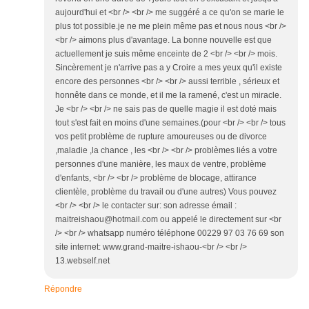
aujourd'hui et <br /> <br /> me suggéré a ce qu'on se marie le
plus tot possible.je ne me plein même pas et nous nous <br />
<br /> aimons plus d'avantage. La bonne nouvelle est que
actuellement je suis même enceinte de 2 <br /> <br /> mois.
Sincèrement je n'arrive pas a y Croire a mes yeux qu'il existe
encore des personnes <br /> <br /> aussi terrible , sérieux et
honnête dans ce monde, et il me la ramené, c'est un miracle.
Je <br /> <br /> ne sais pas de quelle magie il est doté mais
tout s'est fait en moins d'une semaines.(pour <br /> <br /> tous
vos petit problème de rupture amoureuses ou de divorce
,maladie ,la chance , les <br /> <br /> problèmes liés a votre
personnes d'une manière, les maux de ventre, problème
d'enfants, <br /> <br /> problème de blocage, attirance
clientèle, problème du travail ou d'une autres) Vous pouvez
<br /> <br /> le contacter sur: son adresse émail :
maitreishaou@hotmail.com ou appelé le directement sur <br
/> <br /> whatsapp numéro téléphone 00229 97 03 76 69 son
site internet: www.grand-maitre-ishaou-<br /> <br />
13.webself.net
Répondre