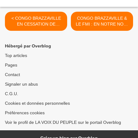
< CONGO BRAZZAVILLE
CONGO BRAZZAVILLE &
EN CESSATION DE
LE FMI : EN NOTRE NOM,
PAIEMENT. COMMUNIQUÉ
Mme Christine LAGARDE,
DE PRESSE DU
POSEZ LEUR LA
COLLECTIF DES PARTIS
QUESTION QU’ONT-ILS
Hébergé par Overblog
DE L’OPPOSITION
FAIT DE NOTRE ARGENT
CONGOLAISE
>
Top articles
Pages
Contact
Signaler un abus
C.G.U.
Cookies et données personnelles
Préférences cookies
Voir le profil de LA VOIX DU PEUPLE sur le portail Overblog