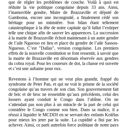
que de régler les problèmes de couche. Voilà à quoi est
réduite la vie politique congolaise depuis 33 ans. Ainsi,
l’inamovible gendre, Maire de Brazzaville et député de
Gamboma, encore une incongruité, a finalement cédé son
héritage pour un ministère. Son bilan étant tellement
catastrophique à la tête de notre capitale qu’il fallut l’extirper
telle une chique afin de sauver les apparences. La succession
à la mairie de Brazzaville échoit maintenant à un autre gendre
de l’aile Nguesso en lieu et place du gendre de l’aile Sassou-
Nguesso. C’est "Dallas", version congolaise. Les premiers
effets de la nouvelle constitution se font ressentir, à savoir que
la mairie de Brazzaville est désormais réservée aux gendres
du cobra royal. Pour les coureurs de dot, la chasse est ouverte
et c’est une aubaine pour eux.
Revenons à l’homme qui ne veut plus grandir, frappé du
syndrome de Peter Pan, et qui ne voit le prisme de la société
congolaise qu’au travers de son clan. Son gouvernement fait
de bric et de broc ne ressemble qu’aux précédents, celui des
loosers ayant conduit le Congo dans l’abîme. On ne
s’attendait pas non plus à un miracle de la part de celui qui
considère le Congo comme son bien. Dans sa malice, il a
réussi à liquider le MCDDI en se servant des enfants Kolélas
pour mieux les jeter par la suite. La cupidité a fini par les
achever. Ainsi, ce parti autrefois force politique de notre pays