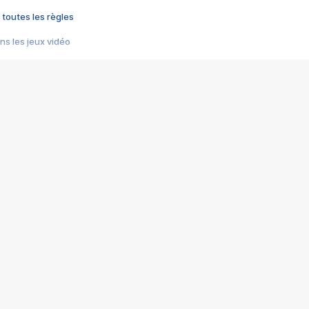
 toutes les règles
s les jeux vidéo
us choquant de Rockstar ? - Le scandale BULLY
e plus moche de Steam
du RÊVE tourne au CAUCHEMAR
pendant 8 heures
it… à tort
umiliés par un jeu vidéo
ire - Final Fantasy 8
ti un empire - Age of Empires
story DOFUS
tard, il crée l'un des pires jeux de tous les temps, MindsEye.