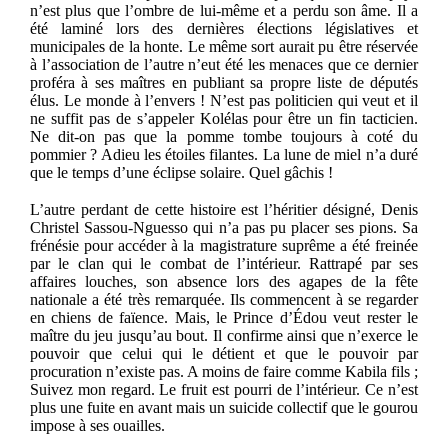
n’est plus que l’ombre de lui-même et a perdu son âme. Il a
été laminé lors des dernières élections législatives et
municipales de la honte. Le même sort aurait pu être réservée
à l’association de l’autre n’eut été les menaces que ce dernier
proféra à ses maîtres en publiant sa propre liste de députés
élus. Le monde à l’envers ! N’est pas politicien qui veut et il
ne suffit pas de s’appeler Kolélas pour être un fin tacticien.
Ne dit-on pas que la pomme tombe toujours à coté du
pommier ? Adieu les étoiles filantes. La lune de miel n’a duré
que le temps d’une éclipse solaire. Quel gâchis !
L’autre perdant de cette histoire est l’héritier désigné, Denis
Christel Sassou-Nguesso qui n’a pas pu placer ses pions. Sa
frénésie pour accéder à la magistrature suprême a été freinée
par le clan qui le combat de l’intérieur. Rattrapé par ses
affaires louches, son absence lors des agapes de la fête
nationale a été très remarquée. Ils commencent à se regarder
en chiens de faïence. Mais, le Prince d’Édou veut rester le
maître du jeu jusqu’au bout. Il confirme ainsi que n’exerce le
pouvoir que celui qui le détient et que le pouvoir par
procuration n’existe pas. A moins de faire comme Kabila fils ;
Suivez mon regard. Le fruit est pourri de l’intérieur. Ce n’est
plus une fuite en avant mais un suicide collectif que le gourou
impose à ses ouailles.