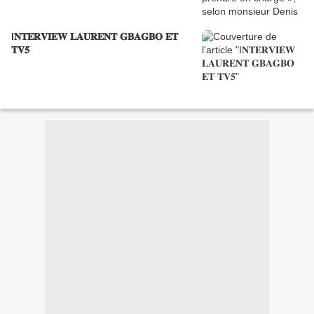
I𝐍𝐓𝐄𝐑𝐕𝐈𝐄𝐖 𝐋𝐀𝐔𝐑𝐄𝐍𝐓 𝐆𝐁𝐀𝐆𝐁𝐎 𝐄𝐓
𝐓𝐕𝟓