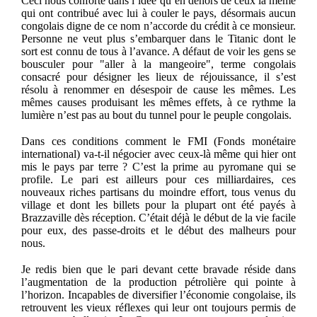
Ceci nous conforte dans l’idée qu’en dehors de ceux là même
qui ont contribué avec lui à couler le pays, désormais aucun
congolais digne de ce nom n’accorde du crédit à ce monsieur.
Personne ne veut plus s’embarquer dans le Titanic dont le
sort est connu
de tous
à l’avance. A défaut de voir les gens se
bousculer pour
"
aller à la mangeoire", terme congolais
consacré pour désigner les lieux de réjouissance, il s’est
résolu à renommer en désespoir de cause les mêmes. Les
mêmes causes produisant les mêmes effets, à ce rythme la
lumière n’est pas au bout du tunnel pour le peuple congolais.
Dans ces conditions comment le FMI (Fonds monétaire
international) va-t-il négocier avec ceux-là même qui hier ont
mis le pays par terre ? C’est la prime au pyromane qui se
profile. Le pari est ailleurs pour ces milliardaires, ces
nouveaux riches partisans du moindre effort, tous venus du
village et dont les billets pour la plupart ont été payés à
Brazzaville dès réception. C’était déjà le début de la vie facile
pour eux, des passe-droits et le début des malheurs pour
nous.
Je redis bien que le pari devant cette bravade réside dans
l’augmentation de la production pétrolière qui pointe à
l’horizon. Incapables de diversifier l’économie congolaise, ils
retrouvent les vieux réflexes qui leur ont toujours permis de