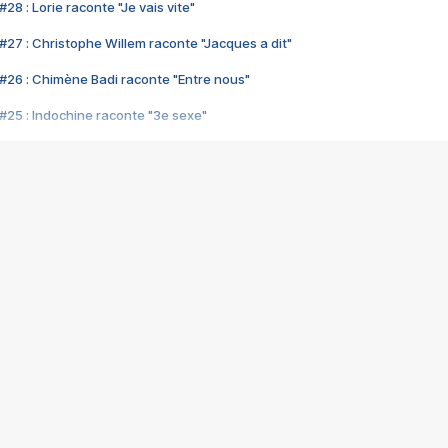
28 : Lorie raconte "Je vais vite"
#27 : Christophe Willem raconte "Jacques a dit"
#26 : Chimène Badi raconte "Entre nous"
#25 : Indochine raconte "3e sexe"
#24 : Zaho raconte "C'est chelou"
#23 : Patrick Bruel raconte "Au café des délices"
#22 : Kyo raconte "Le chemin"
#21 : Nolwenn Leroy raconte "Cassé"
#20 : Patrick Hernandez raconte "Born to be alive"
#19 : Lorie raconte "Près de moi"
#18 : Michael Jones raconte "A nos actes manqués" (avec Jean-Jacque
#17 : Khaled raconte "Aïcha"
#16 : Corneille raconte "Parce qu'on vient de loin"