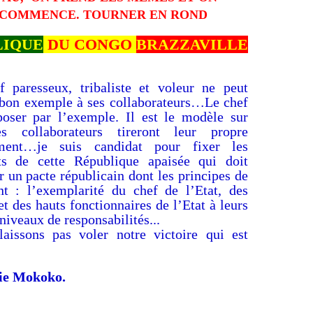
COMMENCE. TOURNER EN ROND
LIQUE
DU CONGO
BRAZZAVILLE
 paresseux, tribaliste et voleur ne peut
 bon exemple à ses collaborateurs…Le chef
poser par l’exemple. Il est le modèle sur
es collaborateurs tireront leur propre
ment…je suis candidat pour fixer les
s de cette République apaisée qui doit
r un pacte républicain dont les principes de
nt : l’exemplarité du chef de l’Etat, des
et des hauts fonctionnaires de l’Etat à leurs
 niveaux de responsabilités...
aissons pas voler notre victoire qui est
ie Mokoko.