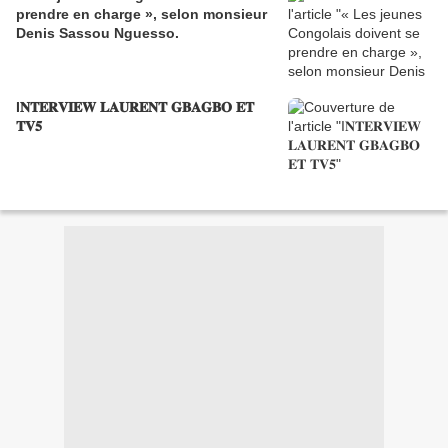
prendre en charge », selon monsieur
Denis Sassou Nguesso.
I𝐍𝐓𝐄𝐑𝐕𝐈𝐄𝐖 𝐋𝐀𝐔𝐑𝐄𝐍𝐓 𝐆𝐁𝐀𝐆𝐁𝐎 𝐄𝐓
𝐓𝐕𝟓