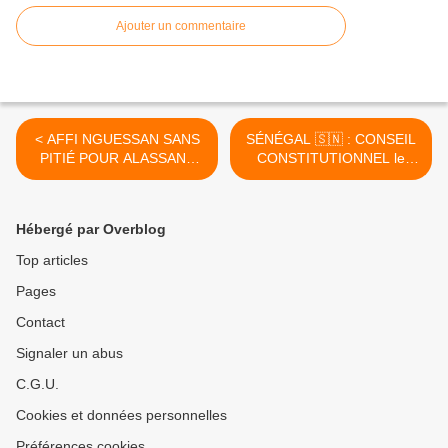
Ajouter un commentaire
< AFFI NGUESSAN SANS
SÉNÉGAL 🇸🇳 : CONSEIL
PITIÉ POUR ALASSANE
CONSTITUTIONNEL le
DRAMANE OUATTARA UN
recours rejeté, Ousmane
RÉGIME QUI N'A AUCUNE
Sonko reste en fonction >
PITIÉ POUR SON PEUPLE
Hébergé par Overblog
ET QUI NE PENSE
Top articles
Pages
Contact
Signaler un abus
C.G.U.
Cookies et données personnelles
Préférences cookies