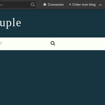
Connexion
+
Créer mon blog
euple
T