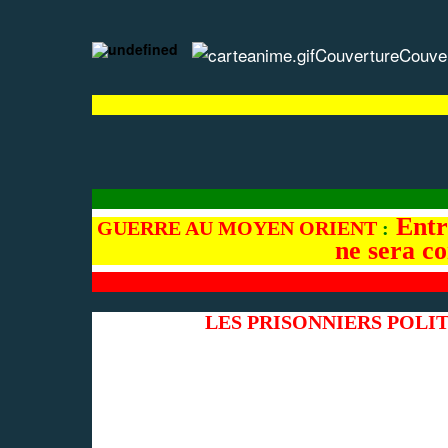
Couverture
Couve
Entre
GUERRE AU MOYEN ORIENT
:
ne sera 
LES PRISONNIERS POLI