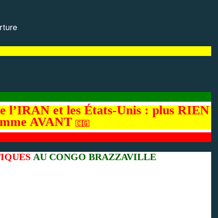
rture
 l’IRAN et les États-Unis : plus RIEN
comme AVANT
🇨🇬
TIQUES
AU CONGO BRAZZAVILLE