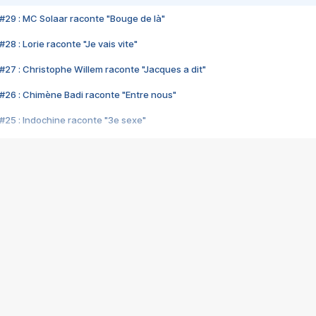
#29 : MC Solaar raconte "Bouge de là"
28 : Lorie raconte "Je vais vite"
#27 : Christophe Willem raconte "Jacques a dit"
#26 : Chimène Badi raconte "Entre nous"
#25 : Indochine raconte "3e sexe"
#24 : Zaho raconte "C'est chelou"
#23 : Patrick Bruel raconte "Au café des délices"
#22 : Kyo raconte "Le chemin"
#21 : Nolwenn Leroy raconte "Cassé"
#20 : Patrick Hernandez raconte "Born to be alive"
#19 : Lorie raconte "Près de moi"
#18 : Michael Jones raconte "A nos actes manqués" (avec Jean-Jacque