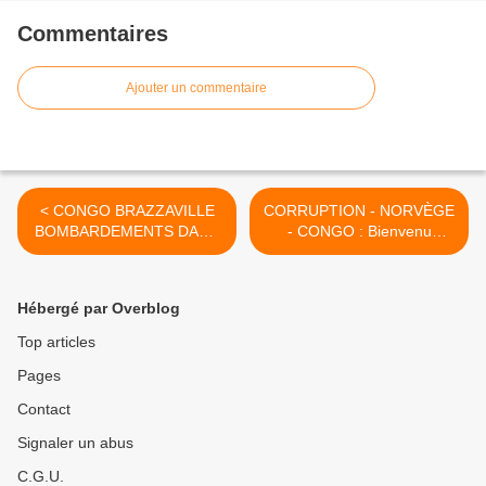
Commentaires
Ajouter un commentaire
< CONGO BRAZZAVILLE
CORRUPTION - NORVÈGE
BOMBARDEMENTS DANS
- CONGO : Bienvenu
LA REGION DU POOL: LE
MABILEMONO dénonce le
CNR DU PASTEUR NTUMI
caractère "éhonté" de la
ACCUSE LES AUTORITÉS
Déclaration du
Hébergé par Overblog
Gouvernement Congolais >
Top articles
Pages
Contact
Signaler un abus
C.G.U.