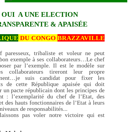
OUI A UNE ELECTION
RANSPARENTE & APAISÉE
LIQUE
DU CONGO
BRAZZAVILLE
 paresseux, tribaliste et voleur ne peut
 bon exemple à ses collaborateurs…Le chef
poser par l’exemple. Il est le modèle sur
es collaborateurs tireront leur propre
ment…je suis candidat pour fixer les
s de cette République apaisée qui doit
r un pacte républicain dont les principes de
nt : l’exemplarité du chef de l’Etat, des
et des hauts fonctionnaires de l’Etat à leurs
 niveaux de responsabilités...
aissons pas voler notre victoire qui est