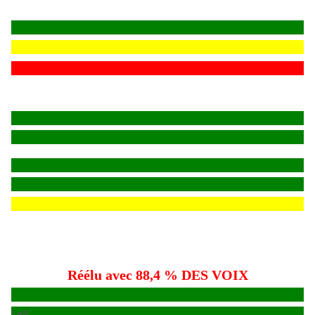
Réélu avec 88,4 % DES VOIX
Lelll