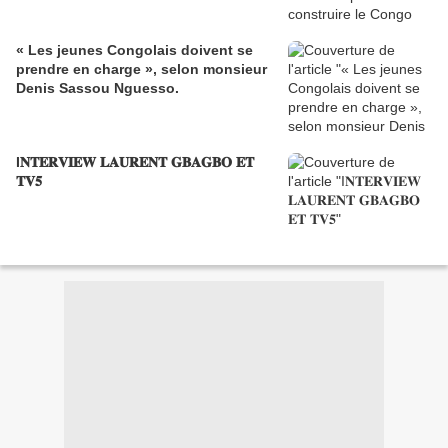
« Les jeunes Congolais doivent se
prendre en charge », selon monsieur
Denis Sassou Nguesso.
I𝐍𝐓𝐄𝐑𝐕𝐈𝐄𝐖 𝐋𝐀𝐔𝐑𝐄𝐍𝐓 𝐆𝐁𝐀𝐆𝐁𝐎 𝐄𝐓
𝐓𝐕𝟓