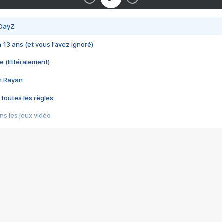
 DayZ
 a 13 ans (et vous l'avez ignoré)
e (littéralement)
im Rayan
 toutes les règles
s les jeux vidéo
us choquant de Rockstar ? - Le scandale BULLY
e plus moche de Steam
du RÊVE tourne au CAUCHEMAR
pendant 8 heures
it… à tort