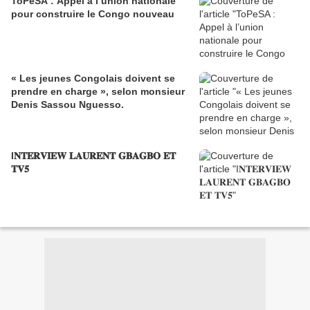
ToPeSA : Appel à l’union nationale
pour construire le Congo nouveau
« Les jeunes Congolais doivent se
prendre en charge », selon monsieur
Denis Sassou Nguesso.
I𝐍𝐓𝐄𝐑𝐕𝐈𝐄𝐖 𝐋𝐀𝐔𝐑𝐄𝐍𝐓 𝐆𝐁𝐀𝐆𝐁𝐎 𝐄𝐓
𝐓𝐕𝟓