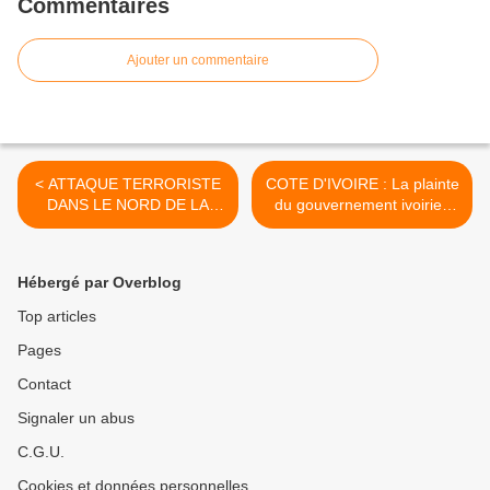
Commentaires
Ajouter un commentaire
< ATTAQUE TERRORISTE
COTE D'IVOIRE : La plainte
DANS LE NORD DE LA
du gouvernement ivoirien
COTE D'IVOIRE
contre le cyber activiste
Johnny PATCHEKO EN
FINLANDE >
Hébergé par Overblog
Top articles
Pages
Contact
Signaler un abus
C.G.U.
Cookies et données personnelles