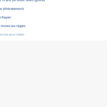
 a 13 ans (et vous l'avez ignoré)
e (littéralement)
im Rayan
 toutes les règles
s les jeux vidéo
us choquant de Rockstar ? - Le scandale BULLY
e plus moche de Steam
du RÊVE tourne au CAUCHEMAR
pendant 8 heures
it… à tort
umiliés par un jeu vidéo
ire - Final Fantasy 8
ti un empire - Age of Empires