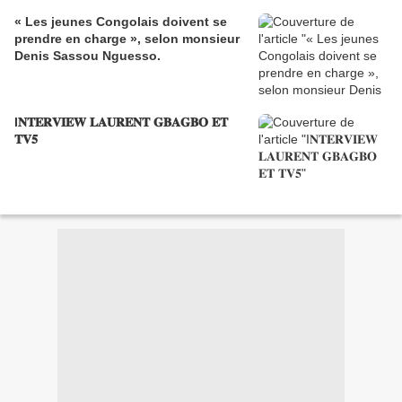
« Les jeunes Congolais doivent se
prendre en charge », selon monsieur
Denis Sassou Nguesso.
I𝐍𝐓𝐄𝐑𝐕𝐈𝐄𝐖 𝐋𝐀𝐔𝐑𝐄𝐍𝐓 𝐆𝐁𝐀𝐆𝐁𝐎 𝐄𝐓
𝐓𝐕𝟓