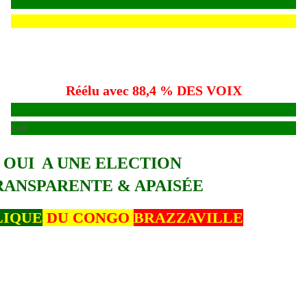
Réélu avec 88,4 % DES VOIX
Lelll
OUI A UNE ELECTION
RANSPARENTE & APAISÉE
LIQUE
DU CONGO
BRAZZAVILLE