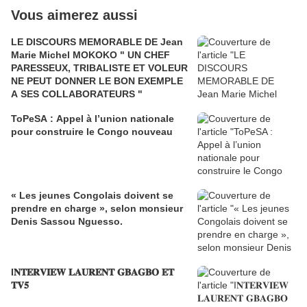
Vous aimerez aussi
LE DISCOURS MEMORABLE DE Jean
Marie Michel MOKOKO " UN CHEF
PARESSEUX, TRIBALISTE ET VOLEUR
NE PEUT DONNER LE BON EXEMPLE
A SES COLLABORATEURS "
ToPeSA : Appel à l’union nationale
pour construire le Congo nouveau
« Les jeunes Congolais doivent se
prendre en charge », selon monsieur
Denis Sassou Nguesso.
I𝐍𝐓𝐄𝐑𝐕𝐈𝐄𝐖 𝐋𝐀𝐔𝐑𝐄𝐍𝐓 𝐆𝐁𝐀𝐆𝐁𝐎 𝐄𝐓
𝐓𝐕𝟓