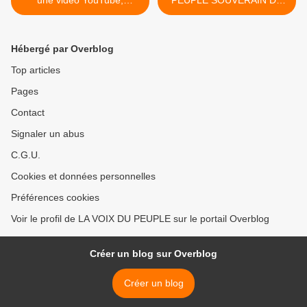
une vidéo YouTube,
PEUPLE SOUVERAIN DU
Dailymotion, TikTok,
NIGER >
Twitch.tv, Vimeo... SIMON
EHIVET GBAGBO COGNE :
Hébergé par Overblog
JE N'ACCEPTERAI PAS UN
4ÈME MANDAT DE
Top articles
OUATTARA C'EST
Pages
IMPOSSIBLE
Contact
Signaler un abus
C.G.U.
Cookies et données personnelles
Préférences cookies
Voir le profil de LA VOIX DU PEUPLE sur le portail Overblog
Créer un blog sur Overblog
Créer un blog