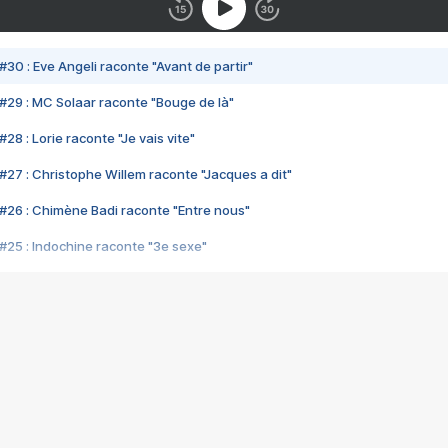
#30 : Eve Angeli raconte "Avant de partir"
#29 : MC Solaar raconte "Bouge de là"
28 : Lorie raconte "Je vais vite"
#27 : Christophe Willem raconte "Jacques a dit"
#26 : Chimène Badi raconte "Entre nous"
#25 : Indochine raconte "3e sexe"
#24 : Zaho raconte "C'est chelou"
#23 : Patrick Bruel raconte "Au café des délices"
#22 : Kyo raconte "Le chemin"
#21 : Nolwenn Leroy raconte "Cassé"
#20 : Patrick Hernandez raconte "Born to be alive"