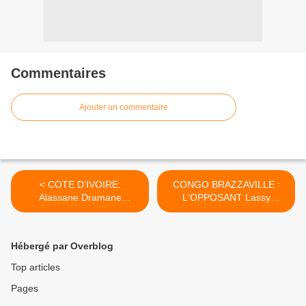
Commentaires
Ajouter un commentaire
< COTE D'IVOIRE:
CONGO BRAZZAVILLE :
Alassane Dramane
L'OPPOSANT Lassy
OUATTARA & LE FRANC
MBOUITY RETROUVÉ,
CFA
LAISSÉ POUR MORT.
Bienvenu MABILEMONO
Hébergé par Overblog
INTERPELLE Le Président
Français Emmanuel
Top articles
MACRON >
Pages