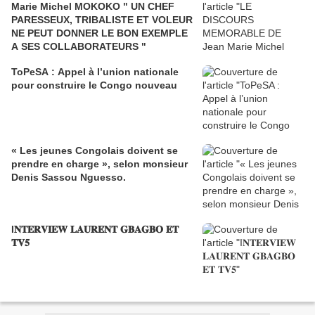
Marie Michel MOKOKO " UN CHEF
PARESSEUX, TRIBALISTE ET VOLEUR
NE PEUT DONNER LE BON EXEMPLE
A SES COLLABORATEURS "
ToPeSA : Appel à l’union nationale
pour construire le Congo nouveau
« Les jeunes Congolais doivent se
prendre en charge », selon monsieur
Denis Sassou Nguesso.
I𝐍𝐓𝐄𝐑𝐕𝐈𝐄𝐖 𝐋𝐀𝐔𝐑𝐄𝐍𝐓 𝐆𝐁𝐀𝐆𝐁𝐎 𝐄𝐓
𝐓𝐕𝟓