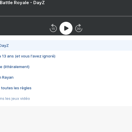
 Battle Royale - DayZ
 DayZ
 a 13 ans (et vous l'avez ignoré)
e (littéralement)
im Rayan
 toutes les règles
s les jeux vidéo
us choquant de Rockstar ? - Le scandale BULLY
e plus moche de Steam
du RÊVE tourne au CAUCHEMAR