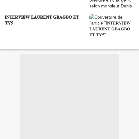
I𝐍𝐓𝐄𝐑𝐕𝐈𝐄𝐖 𝐋𝐀𝐔𝐑𝐄𝐍𝐓 𝐆𝐁𝐀𝐆𝐁𝐎 𝐄𝐓
𝐓𝐕𝟓