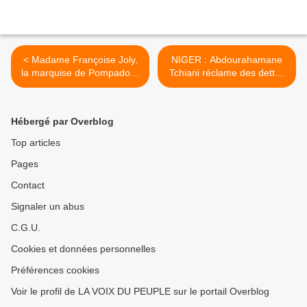
< Madame Françoise Joly,
NIGER : Abdourahamane
la marquise de Pompadour
Tchiani réclame des dettes
de monsieur Denis Sassou
héritées à la France
Nguesso
Abdourahamane Tchiani
réclame des dettes héritées
Hébergé par Overblog
à la France >
Top articles
Pages
Contact
Signaler un abus
C.G.U.
Cookies et données personnelles
Préférences cookies
Voir le profil de LA VOIX DU PEUPLE sur le portail Overblog