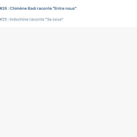
#26 : Chimène Badi raconte "Entre nous"
#25 : Indochine raconte "3e sexe"
#24 : Zaho raconte "C'est chelou"
#23 : Patrick Bruel raconte "Au café des délices"
#22 : Kyo raconte "Le chemin"
#21 : Nolwenn Leroy raconte "Cassé"
#20 : Patrick Hernandez raconte "Born to be alive"
#19 : Lorie raconte "Près de moi"
#18 : Michael Jones raconte "A nos actes manqués" (avec Jean-Jacque
#17 : Khaled raconte "Aïcha"
#16 : Corneille raconte "Parce qu'on vient de loin"
#15 : Indochine raconte "L'aventurier"