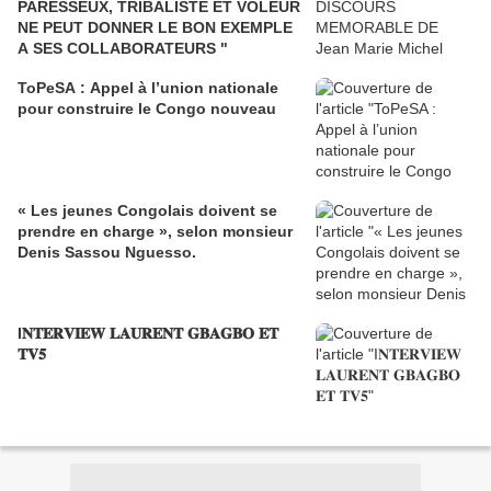
PARESSEUX, TRIBALISTE ET VOLEUR
NE PEUT DONNER LE BON EXEMPLE
A SES COLLABORATEURS "
ToPeSA : Appel à l’union nationale
pour construire le Congo nouveau
« Les jeunes Congolais doivent se
prendre en charge », selon monsieur
Denis Sassou Nguesso.
I𝐍𝐓𝐄𝐑𝐕𝐈𝐄𝐖 𝐋𝐀𝐔𝐑𝐄𝐍𝐓 𝐆𝐁𝐀𝐆𝐁𝐎 𝐄𝐓
𝐓𝐕𝟓