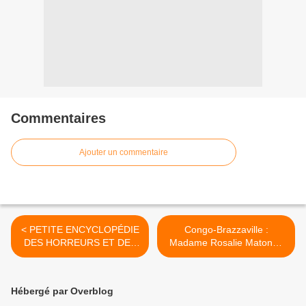
Commentaires
Ajouter un commentaire
< PETITE ENCYCLOPÉDIE
Congo-Brazzaville :
DES HORREURS ET DES
Madame Rosalie Matondo
VÉRITÉS CRUES LUES,
au service du Rwanda. >
VUES ET ENTENDUES
CES DERNIERS JOURS"
Hébergé par Overblog