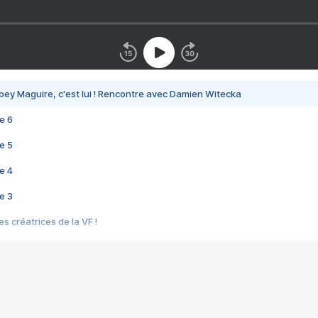
bey Maguire, c'est lui ! Rencontre avec Damien Witecka
e 6
e 5
e 4
e 3
s créatrices de la VF !
e 2
e 1
e Mektoub My Love arrive enfin ! Rencontre avec Shaïn Boumedine et Sal