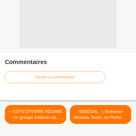
Commentaires
Ajouter un commentaire
< CÔTE D'IVOIRE ADJAMÉ
SENEGAL : L'Entretien
: Un groupe d’élèves dans
Aminata Touré, ex-Première
les filets de la Police pour
ministre du Sénégal :
vol de sac à main
"Macky Sall ne peut pas
briguer de 3e mandat" >