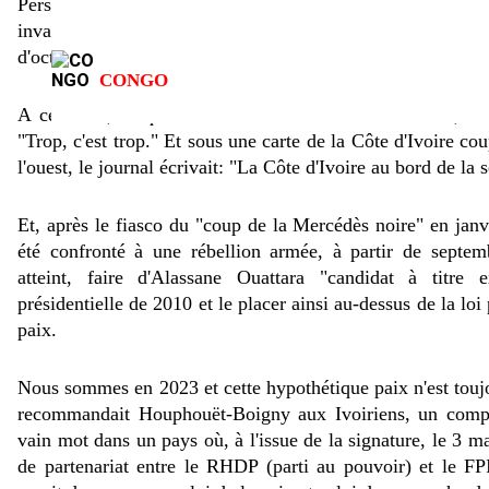
Personne n'a oublié, en effet, qu'en raison de la rigu
invalidait, en 2000, la candidature d'Alassane Ouattara 
d'octobre et aux législatives de décembre, le pays a connu 
CONGO
A cet effet, le quotidien Le Patriote titrait à sa Une, 
"Trop, c'est trop." Et sous une carte de la Côte d'Ivoire co
l'ouest, le journal écrivait: "La Côte d'Ivoire au bord de la 
Et, après le fiasco du "coup de la Mercédès noire" en janv
été confronté à une rébellion armée, à partir de septem
atteint, faire d'Alassane Ouattara "candidat à titre 
présidentielle de 2010 et le placer ainsi au-dessus de la loi 
paix.
Nous sommes en 2023 et cette hypothétique paix n'est tou
recommandait Houphouët-Boigny aux Ivoiriens, un compo
vain mot dans un pays où, à l'issue de la signature, le 3 m
de partenariat entre le RHDP (parti au pouvoir) et le FPI