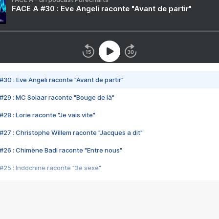
FACE A #30 : Eve Angeli raconte "Avant de partir"
#30 : Eve Angeli raconte "Avant de partir"
#29 : MC Solaar raconte "Bouge de là"
28 : Lorie raconte "Je vais vite"
#27 : Christophe Willem raconte "Jacques a dit"
#26 : Chimène Badi raconte "Entre nous"
#25 : Indochine raconte "3e sexe"
#24 : Zaho raconte "C'est chelou"
#23 : Patrick Bruel raconte "Au café des délices"