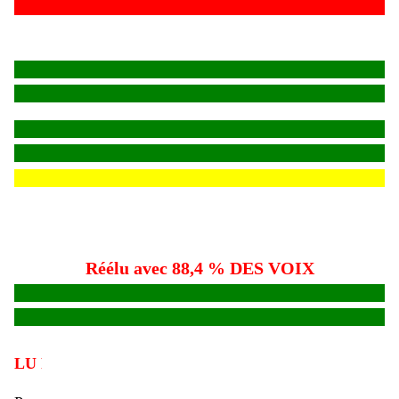
Réélu avec 88,4 % DES VOIX
LU POUR VOUS