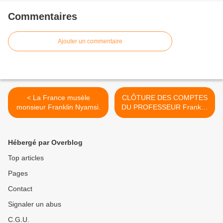
Commentaires
Ajouter un commentaire
< La France musèle
CLÔTURE DES COMPTES
monsieur Franklin Nyamsi.
DU PROFESSEUR Franklin
NYAMSI: POUR Monsieur
Bienvenu MABILEMONO
LE FAROUCHE
Hébergé par Overblog
OPPOSANT AU VIEUX
DICTATEUR SANGUINAIRE
Top articles
ET CORROMPU Denis
Pages
SASSOU NGUESSO C'EST
UNE DECISION
Contact
POLITIQUE ET C'EST UNE
HONTE >
Signaler un abus
C.G.U.