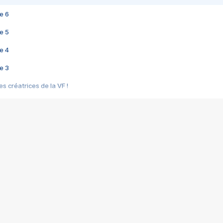
e 6
e 5
e 4
e 3
s créatrices de la VF !
e 2
e 1
e Mektoub My Love arrive enfin ! Rencontre avec Shaïn Boumedine et Sal
i : après Toni en famille
elle réalise le bouleversant Dites lui que je l'aime
ais ! Rencontre autour de Vie privée de Rebecca Zlotowski
 de Marguerite, Grave... Rencontre avec Ella Rumpf