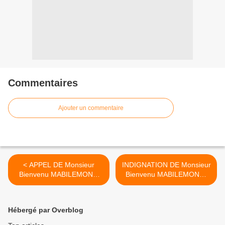
Commentaires
Ajouter un commentaire
< APPEL DE Monsieur
INDIGNATION DE Monsieur
Bienvenu MABILEMONO
Bienvenu MABILEMONO:
AUX ECRIVAINS
J'exprime ma profonde
AFRICAINS POUR
déception à propos des
DEFENDRE le Professeur
manœuvres déployées
Hébergé par Overblog
Franklin NYAMSI
dans l'ombre visant à
démolir monsieur Franklin