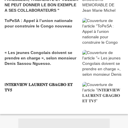
NE PEUT DONNER LE BON EXEMPLE
A SES COLLABORATEURS "
ToPeSA : Appel à l’union nationale
pour construire le Congo nouveau
« Les jeunes Congolais doivent se
prendre en charge », selon monsieur
Denis Sassou Nguesso.
I𝐍𝐓𝐄𝐑𝐕𝐈𝐄𝐖 𝐋𝐀𝐔𝐑𝐄𝐍𝐓 𝐆𝐁𝐀𝐆𝐁𝐎 𝐄𝐓
𝐓𝐕𝟓