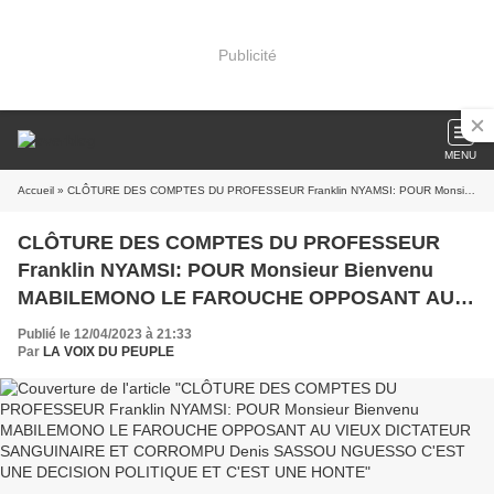
Publicité
MENU
Accueil
» CLÔTURE DES COMPTES DU PROFESSEUR Franklin NYAMSI: POUR Monsieur Bienvenu MABILEMONO LE FAROUCHE OPPOSANT AU VIEUX DICTATEUR SANGUINAIRE ET CORROMPU Denis SASSOU NGUESSO C'EST UNE DECISION POLITIQUE ET C'EST UNE HONTE
CLÔTURE DES COMPTES DU PROFESSEUR
Franklin NYAMSI: POUR Monsieur Bienvenu
MABILEMONO LE FAROUCHE OPPOSANT AU
VIEUX DICTATEUR SANGUINAIRE ET
Publié le 12/04/2023 à 21:33
CORROMPU Denis SASSOU NGUESSO C'EST
Par
LA VOIX DU PEUPLE
UNE DECISION POLITIQUE ET C'EST UNE
HONTE