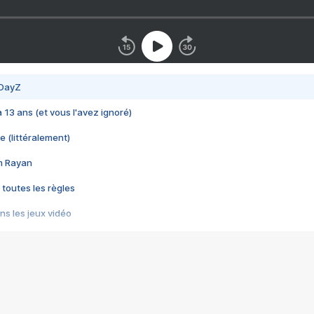
 DayZ
 a 13 ans (et vous l'avez ignoré)
e (littéralement)
im Rayan
 toutes les règles
s les jeux vidéo
us choquant de Rockstar ? - Le scandale BULLY
e plus moche de Steam
du RÊVE tourne au CAUCHEMAR