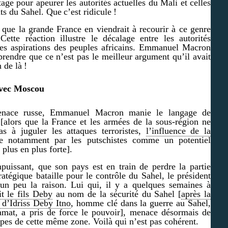
age pour apeurer les autorités actuelles du Mali et celles
ats du Sahel. Que
c’est ridicule !
 que la grande France en viendrait à recourir à ce genre
Cette réaction illustre le décalage entre les autorités
 les aspirations des peuples africains. Emmanuel Macron
rendre que ce n’est pas le meilleur argument qu’il avait
 de là !
avec Moscou
enace russe, Emmanuel Macron manie le langage de
 [alors que la France et les armées de la sous-région ne
as à juguler les attaques terroristes,
l’influence de la
ue notamment par les putschistes comme un potentiel
 plus en plus forte].
mpuissant, que son pays est en train de perdre la partie
tratégique bataille pour le contrôle du Sahel, le président
 un peu la raison. Lui qui, il y a quelques semaines à
t le fils Deby
au nom de la sécurité du Sahel [
après la
 d’Idriss Deby Itno
, homme clé dans la guerre au Sahel,
amat, a pris de force le pouvoir], menace désormais de
oupes de cette même zone. Voilà qui n’est pas cohérent.