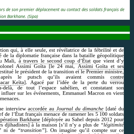
rs de son premier déplacement au contact des soldats français de
tion Barkhane.
(Sipa)
ion qui, à elle seule, est révélatrice de la fébrilité et de
té de la diplomatie française dans la bataille géopolitique
au Mali,
à travers le second coup d’État
que vient d’y
 colonel Assimi Goïta [le 24 mai,
Assimi Goïta et ses
stitué le président de la transition et le Premier ministre,
après le putsch qu’ils avaient commis
contre
acar Keïta
]. Agacé par l’idée de la perte du verrou
u-delà, de tout l’espace sahélien, et constatant son
 influer sur les événements, Emmanuel Macron en vient
 menaces.
ne interview
accordée au
Journal du dimanche
[daté du
ef de l’État français menace de ramener les 5 100 soldats
opération Barkhane
[déployée au Sahel depuis 2012 pour
les djihadistes] à la maison [s’il n’y a plus de
“légitimité
”
ni de
“transition”
]. On imagine qu’il compte sur ce