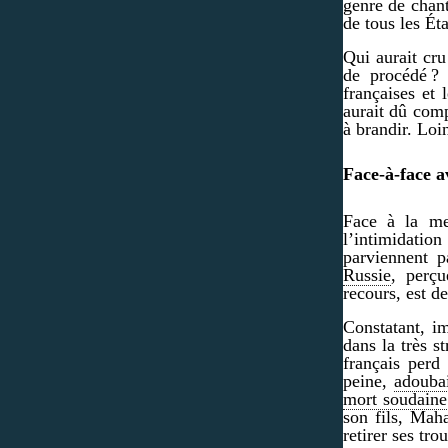
genre de chant
de tous les Ét
Qui aurait cru
de procédé ? 
françaises et
aurait dû comp
à brandir. Loin
Face-à-face 
Face à la m
l’intimidation
parviennent p
Russie
, perç
recours, est de
Constatant, i
dans la très s
français perd
peine,
adoubai
mort soudaine
son fils, Mah
retirer ses tr