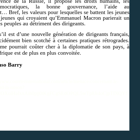
rence de la Russie, il propose les droits humains, les
émocratiques, la bonne gouvernance, l’aide au
 Bref, les valeurs pour lesquelles se battent les jeunes
s jeunes qui croyaient qu’Emmanuel Macron parierait un
es peuples au détriment des dirigeants.
il est d’une nouvelle génération de dirigeants français,
cidément bien scotché à certaines pratiques rétrogrades.
me pourrait coûter cher à la diplomatie de son pays, à
frique est de plus en plus convoitée.
nso Barry
/www.courrierinternational.com/article/menace-concernant-le-
d-la-raison?
MOXolHaIxxAih0pjj0tKgFCgSEdOPQL5wTp8Jr4oCjpTDlQYf