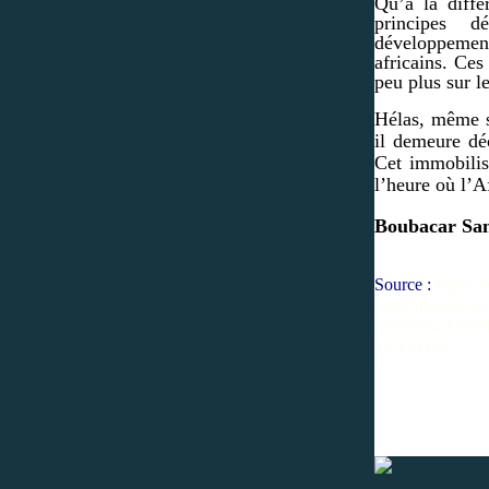
Qu’à la diffé
principes d
développement…
africains. Ce
peu plus sur l
Hélas, même s’
il demeure dé
Cet immobilis
l’heure où l’A
Boubacar Sa
Source :
https:/
sahel-macron-per
fbclid=IwAR0
1IsYhDM