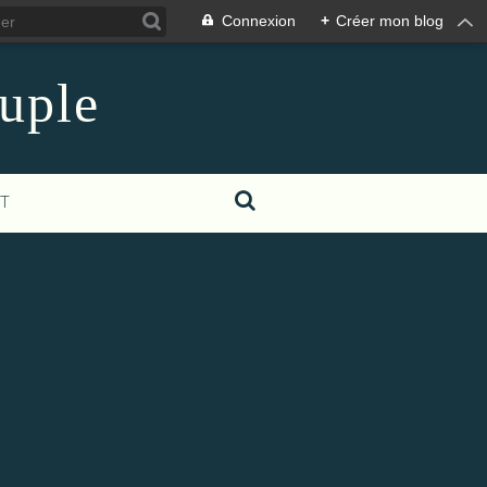
Connexion
+
Créer mon blog
euple
T