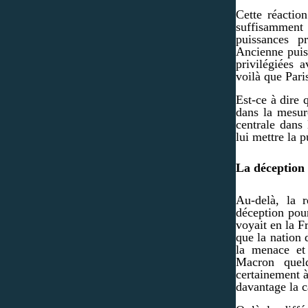
Cette réaction
suffisamment 
puissances p
Ancienne puiss
privilégiées 
voilà que Pari
Est-ce à dire 
dans la mesu
centrale dans 
lui mettre la p
La déception 
Au-delà, la 
déception pou
voyait en la F
que la nation 
la menace et
Macron quel
certainement à
davantage la c