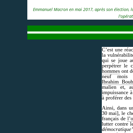
Emmanuel Macron en mai 2017, après son élection, lo
l'opéra
C’est une réact
la vulnérabili
qui se joue 
perpétrer le
hommes
ont de
neuf mois 
Ibrahim Boub
malien et, a
impuissance à
à proférer des
Ainsi, dans u
30 mai], le ch
français de
l’
lutter contre 
démocratique