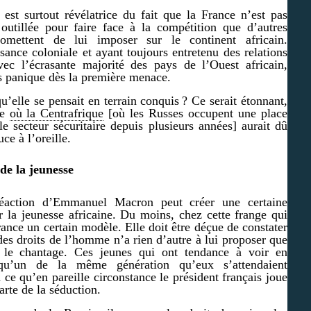
 est surtout révélatrice du fait que la France n’est pas
outillée pour faire face à la compétition que d’autres
romettent de lui imposer sur le continent africain.
ance coloniale et ayant toujours entretenu des relations
avec l’écrasante majorité des pays de l’Ouest africain,
s panique dès la première menace.
qu’elle se pensait en terrain conquis ? Ce serait étonnant,
re
où la Centrafrique
[où les Russes occupent une place
le secteur sécuritaire depuis plusieurs années] aurait dû
uce à l’oreille.
de la jeunesse
réaction d’Emmanuel Macron peut créer une certaine
r la jeunesse africaine. Du moins, chez cette frange qui
rance un certain modèle. Elle doit être déçue de constater
des droits de l’homme n’a rien d’autre à lui proposer que
 le chantage. Ces jeunes qui ont tendance à voir en
qu’un de la même génération qu’eux s’attendaient
 ce qu’en pareille circonstance le président français joue
arte de la séduction.