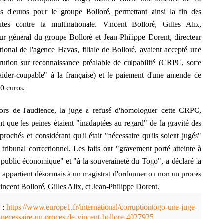
ns d'euros pour le groupe Bolloré, permettant ainsi la fin des
ites contre la multinationale. Vincent Bolloré, Gilles Alix,
eur général du groupe Bolloré et Jean-Philippe Dorent, directeur
ational de l'agence Havas, filiale de Bolloré, avaient accepté une
ution sur reconnaissance préalable de culpabilité (CRPC, sorte
aider-coupable" à la française) et le paiement d'une amende de
0 euros.
ors de l'audience, la juge a refusé d'homologuer cette CRPC,
nt que les peines étaient "inadaptées au regard" de la gravité des
eprochés et considérant qu'il était "nécessaire qu'ils soient jugés"
 tribunal correctionnel. Les faits ont "gravement porté atteinte à
e public économique" et "à la souveraineté du Togo", a déclaré la
Il appartient désormais à un magistrat d'ordonner ou non un procès
incent Bolloré, Gilles Alix, et Jean-Philippe Dorent.
 :
https://www.europe1.fr/international/corruptiontogo-une-juge-
-necessaire-un-proces-de-vincent-bollore-4027925