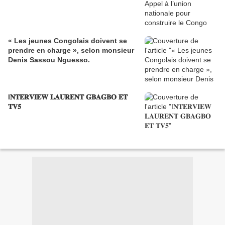
« Les jeunes Congolais doivent se
prendre en charge », selon monsieur
Denis Sassou Nguesso.
I𝐍𝐓𝐄𝐑𝐕𝐈𝐄𝐖 𝐋𝐀𝐔𝐑𝐄𝐍𝐓 𝐆𝐁𝐀𝐆𝐁𝐎 𝐄𝐓
𝐓𝐕𝟓