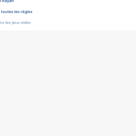
im Rayan
 toutes les règles
s les jeux vidéo
us choquant de Rockstar ? - Le scandale BULLY
e plus moche de Steam
du RÊVE tourne au CAUCHEMAR
pendant 8 heures
it… à tort
umiliés par un jeu vidéo
ire - Final Fantasy 8
ti un empire - Age of Empires
story DOFUS
tard, il crée l'un des pires jeux de tous les temps, MindsEye.