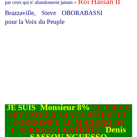
Roi Hassan II
par ceux qui n' abandonnent jamais
»
Brazzaville, Steve OBORABASSI
pour la Voix du Peuple
Monsieur 8%
JE SUIS
LE VIEUX
DICTATEUR SANGUINAIRE ET
CORROMPU LE
MADURO
DE
Denis
L'AFRIQUE CENTRALE
SASSOU NGUESSO