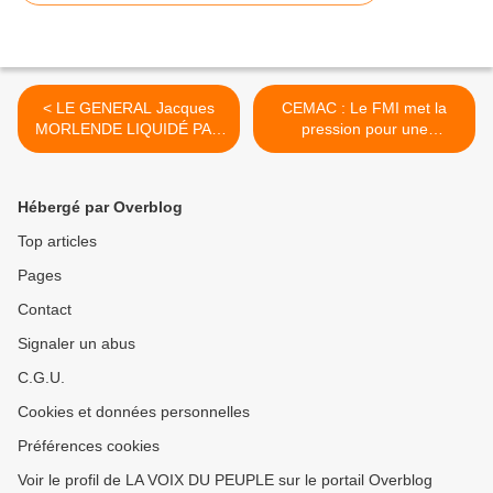
< LE GENERAL Jacques
CEMAC : Le FMI met la
MORLENDE LIQUIDÉ PAR
pression pour une
EMPOISONNEMENT. LA
dévaluation du F.CFA >
PURGE CONTINUE AU
SEIN DE L’ÉCURIE DU
Hébergé par Overblog
VIEUX TYRAN
Top articles
Pages
Contact
Signaler un abus
C.G.U.
Cookies et données personnelles
Préférences cookies
Voir le profil de LA VOIX DU PEUPLE sur le portail Overblog