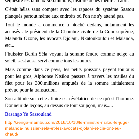
séquestre les fameux 300.millions, histoire de les mettre à l'abri.
C'était hélas sans compter avec les rapaces du système Sassou
planqués partout même aux endroits où l'on ne s'y attend pas.
Tout le monde a commencé à pioché dedans, notamment les
accusés : le président de la Chambre civile de la Cour suprême,
Malanda Ozone, les avocats Djolani, Nkatoukoulou et Malanda,
etc...
l’huissier Bertin Séla voyant la somme fendre comme neige au
soleil, s'est aussi servi comme tous les autres.
Mais comme dans ce pays, les petits poissons payent toujours
pour les gros, Alphonse Ntsilou passera à travers les mailles du
filet pour les 300.millions amputés de la somme initialement
prévue pour la transaction.
Son attitude sur cette affaire est révélatrice de ce qu'est l'homme.
Donneur de leçons, au dessus de tout soupçon, mais.....
Basango Ya Sassouland
http://zenga-mambu.com/2018/10/18/le-ministre-nsilou-le-juge-
malanda-lhuissier-sela-et-les-avocats-djolani-et-cie-ont-eu-
chaud/