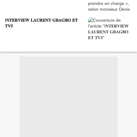
I𝐍𝐓𝐄𝐑𝐕𝐈𝐄𝐖 𝐋𝐀𝐔𝐑𝐄𝐍𝐓 𝐆𝐁𝐀𝐆𝐁𝐎 𝐄𝐓
𝐓𝐕𝟓