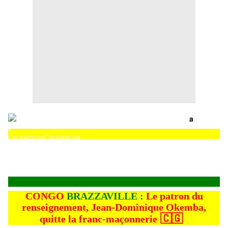
a
Couverture
Couverture
CONGO
BRAZZAVILLE :
Le patron du
renseignement, Jean-Dominique Okemba,
🇨🇬
quitte la franc-maçonnerie