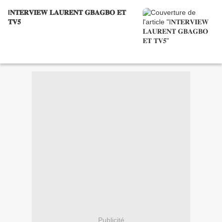
I𝐍𝐓𝐄𝐑𝐕𝐈𝐄𝐖 𝐋𝐀𝐔𝐑𝐄𝐍𝐓 𝐆𝐁𝐀𝐆𝐁𝐎 𝐄𝐓
𝐓𝐕𝟓
Publicité