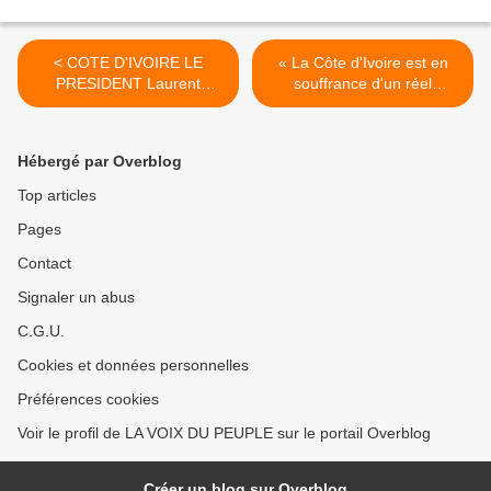
< COTE D'IVOIRE LE
« La Côte d'Ivoire est en
PRESIDENT Laurent
souffrance d'un réel
GBAGBO RECENTRE LE
dialogue, d'une vraie
DEBAT: IL PROPOSE UN
culture de la concertation »
NOUVEAU PACTE SOCIAL
>
Hébergé par Overblog
AUX IVOIRIENS
Top articles
Pages
Contact
Signaler un abus
C.G.U.
Cookies et données personnelles
Préférences cookies
Voir le profil de LA VOIX DU PEUPLE sur le portail Overblog
Créer un blog sur Overblog