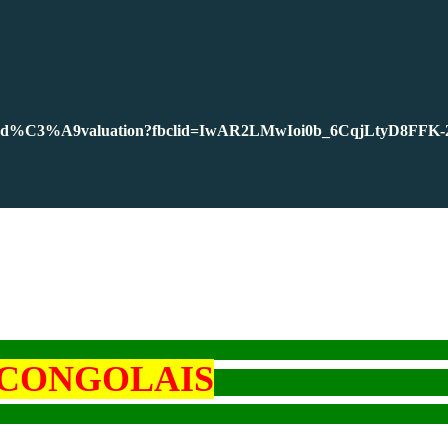
n-pour-une-d%C3%A9valuation?fbclid=IwAR2LMwIoi0b_6CqjLty
 CONGOLAIS