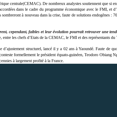
rique centrale(CEMAC). De nombreux analystes soutiennent que si en 2
es accordées dans le cadre du programme économique avec le FMI, et d
mbreront à nouveau dans la crise, faute de solutions endogènes : 70%
urent, cependant, faibles et leur évolution pourrait retrouver une te
ne, entre les chefs d’Etats de la CEMAC, le FMI et des représentants du 
 d’ajustement structurel, lancé il y a 02 ans à Yaoundé. Faute de quo
ue conteste formellement le président équato-guinéen, Teodoro Obiang
cennies à largement profité à la France.