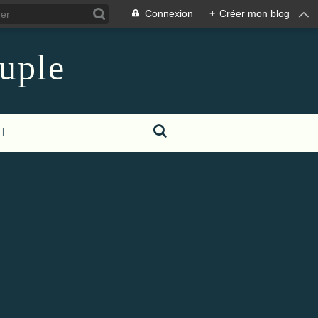
Connexion
+
Créer mon blog
euple
T