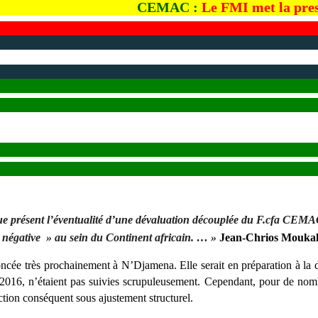
CEMAC :
Le FMI met la pres
sque présent l’éventualité d’une dévaluation découplée du F.cfa CEMA
on négative » au sein du Continent africain. … »
Jean-Chrios Moukal
e très prochainement à N’Djamena. Elle serait en préparation à la dema
 2016, n’étaient pas suivies scrupuleusement. Cependant, pour de nombr
ion conséquent sous ajustement structurel.