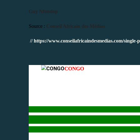
Guy Nfondop
Source :
Conseil Africain des Médias
// https://www.conseilafricaindesmedias.com
CONGO