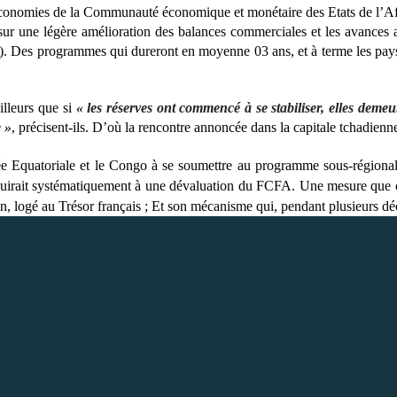
 économies de la Communauté économique et monétaire des Etats de l’Af
t sur une légère amélioration des balances commerciales et les avanc
es programmes qui dureront en moyenne 03 ans, et à terme les pays so
illeurs que si
« les réserves ont commencé à se stabiliser, elles deme
 »
, précisent-ils. D’où la rencontre annoncée dans la capitale tchadien
née Equatoriale et le Congo à se soumettre au programme sous-régionale
 conduirait systématiquement à une dévaluation du FCFA. Une mesure q
on, logé au Trésor français ; Et son mécanisme qui, pendant plusieurs dé