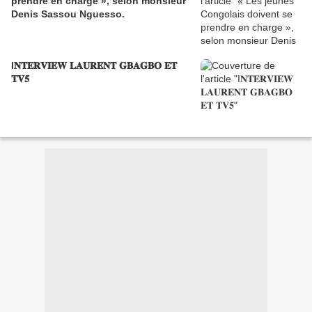
prendre en charge », selon monsieur
Denis Sassou Nguesso.
I𝐍𝐓𝐄𝐑𝐕𝐈𝐄𝐖 𝐋𝐀𝐔𝐑𝐄𝐍𝐓 𝐆𝐁𝐀𝐆𝐁𝐎 𝐄𝐓
𝐓𝐕𝟓