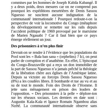
commises par les hommes de Joseph Kabila Kabangé. Il
y a deux poids, deux mesures car on ne comprend pas
pourquoi les expéditions meurtrières de Denis Sassou
Nguesso ne suscitent aucune indignation de la
communauté internationale ! Pourquoi redoute-t-on la
perspective de voir la locomotive du Congo (métaphore
du développement) se remettre sur les rails depuis
l’accident politique de 1969 provoqué par le marxisme
de Marien Ngauabi ? Car il faut bien que ce pays
émerge réellement un jour.
Des prisonniers à n’en plus finir
Devrait-on se rendre à l’évidence que les populations du
Pool sont les « Bala ban sana » (orphelins) ? Ici, on peut
parler de corruption et d’anathème. En effet, L’épiscopat
du Congo-Brazzaville qui a reçu un don immobilier de
la part de Sassou Nguesso n’a jamais prêché la théologie
de la libération chère aux églises de l’Amérique latine.
Depuis sa victoire au forceps Denis Sassou Nguesso
(8%) a les coudées libres. Il bombarde et tue au vu et au
su de tout le monde. Foin des Droits de l’Homme. Il
jette sans ménagement en prison des leaders de
l’opposition. « Des prisonniers à la pelle » déplore-ton
sur les réseaux sociaux. Les derniers en date sont :
Augustin Kala-Kala et Igance Romain Ngambou alias
Nzété. La communauté internationale observe sans