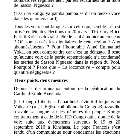
bombardées régulièrement par les escadrilles de la mort
de Sassou Nguesso ?
(Ezali ba kongo ya pamba pamba se dit-on mezzo voce
dans les quartiers nord).
Tous les yeux sont braqués sur celui qui, semble-t-il, est
arrivé en tête des élections du 20 mars 2016. Guy Brice
Parfait Kolelas devrait-il être le seul à monter au créneau
? Où sont passés les dignitaires de cette région ? Aux
abonnés/absents ? Pour l’honorable Aimé Emmanuel
Yoka, on peut comprendre car c’est un démago. Il reste
qu’aucune voix de la partie septentrionale n’a condamné
les tueries de Sassou Nguesso dans la région du Pool.
Pourquoi ? Parce que « La locomotive » compte pour
quantité négligeable ?
Deux poids, deux mesures
Depuis la discrimination autour de la béatification du
Cardinal Emile Biayenda
(Cf. Congo Liberty « l’apartheid sévirait-il toujours au
Vatican ?) » , L’Eglise catholique du Congo-Brazzaville
a avalé sa langue sur les déboires du peuple Kongo
contrairement à celle de la RD Congo qui a donné de la
voix suite aux événements survenus le 19 et 20
septembre 2016 à Kinshasa. Le pape François s’est
fendu d’un communique pour condamner les exactions