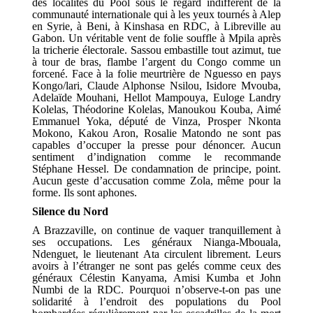
des localités du Pool sous le regard indifférent de la
communauté internationale qui à les yeux tournés à Alep
en Syrie, à Beni, à Kinshasa en RDC, à Libreville au
Gabon. Un véritable vent de folie souffle à Mpila après
la tricherie électorale. Sassou embastille tout azimut, tue
à tour de bras, flambe l’argent du Congo comme un
forcené. Face à la folie meurtrière de Nguesso en pays
Kongo/lari, Claude Alphonse Nsilou, Isidore Mvouba,
Adelaïde Mouhani, Hellot Mampouya, Euloge Landry
Kolelas, Théodorine Kolelas, Manoukou Kouba, Aimé
Emmanuel Yoka, député de Vinza, Prosper Nkonta
Mokono, Kakou Aron, Rosalie Matondo ne sont pas
capables d’occuper la presse pour dénoncer. Aucun
sentiment d’indignation comme le recommande
Stéphane Hessel. De condamnation de principe, point.
Aucun geste d’accusation comme Zola, même pour la
forme. Ils sont aphones.
Silence du Nord
A Brazzaville, on continue de vaquer tranquillement à
ses occupations. Les généraux Nianga-Mbouala,
Ndenguet, le lieutenant Ata circulent librement. Leurs
avoirs à l’étranger ne sont pas gelés comme ceux des
généraux Célestin Kanyama, Amisi Kumba et John
Numbi de la RDC. Pourquoi n’observe-t-on pas une
solidarité à l’endroit des populations du Pool