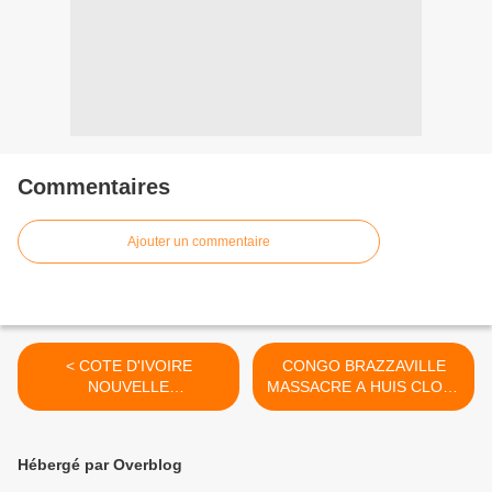
Commentaires
Ajouter un commentaire
< COTE D'IVOIRE
CONGO BRAZZAVILLE
NOUVELLE
MASSACRE A HUIS CLOS :
CONSTITUTION : LE
la tragédie de la région du
TRIPATOUILLAGE
Pool en images >
S'INVITE AU BORD DE LA
Hébergé par Overblog
LAGUNE ÉBRIÉ