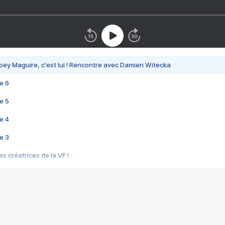
bey Maguire, c'est lui ! Rencontre avec Damien Witecka
e 6
e 5
e 4
e 3
s créatrices de la VF !
e 2
e 1
e Mektoub My Love arrive enfin ! Rencontre avec Shaïn Boumedine et Sal