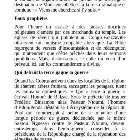
destination de Monsieur 60 % est à la fois dramatique et
comique : « Viens me cherchez si j’y suis. »
Faux prophètes
Pour l’heure on assiste à des fausses doctrines
religieuses clamées par des marchands du temple. Les
églises de réveil qui pullulent au Congo-Brazzaville
observent un mutisme coupable alors que La Bible
regorgent de versets d’insoumission et de rédemption
qui n’attendent que d’être prêchés dans leurs sermons
quotidiens. Mais, disions-nous, le culte du veau d’or
prévaut, ici, sur les commandements divins.
Qui détruit la terre gagne la guerre
Quand les Cobras arrivent dans les localités de la région,
ils abattent arbres fruitiers, saccagent les potagers, tuent
les animaux domestiques. « Qui a terre a guerre »
écrivait Honoré de Balzac. Sous le prétexte de traquer
Frédéric Binsamou alias Pasteur Ntoumi, l’homme
d’Edou/Penda déstabilise l’écosystème de la région du
Pool qui commençait à peine de se remettre d’une
longue période de guerre déclenchée par le même
Sassou Nguesso contre le Pasteur Ntoumi, devenu
entre-temps, dans l’entre-guerre, conseiller à la
présidence de la République chargé de la réparation des
séquelles de guerre.