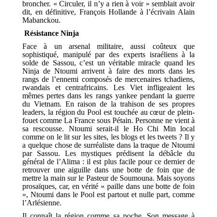
broncher. « Circuler, il n’y a rien à voir » semblait avoir
dit, en définitive, François Hollande à l’écrivain Alain
Mabanckou.
Résistance Ninja
Face à un arsenal militaire, aussi coûteux que
sophistiqué, manipulé par des experts israéliens à la
solde de Sassou, c’est un véritable miracle quand les
Ninja de Ntoumi arrivent à faire des morts dans les
rangs de l’ennemi composés de mercenaires tchadiens,
rwandais et centrafricains. Les Viet infligeaient les
mêmes pertes dans les rangs yankee pendant la guerre
du Vietnam. En raison de la trahison de ses propres
leaders, la région du Pool est touchée au cœur de plein-
fouet comme La France sous Pétain. Personne ne vient à
sa rescousse. Ntoumi serait-il le Ho Chi Min local
comme on le lit sur les sites, les blogs et les tweets ? Il y
a quelque chose de surréaliste dans la traque de Ntoumi
par Sassou. Les mystiques prédisent la débâcle du
général de l’Alima : il est plus facile pour ce dernier de
retrouver une aiguille dans une botte de foin que de
mettre la main sur le Pasteur de Soumouna. Mais soyons
prosaïques, car, en vérité « paille dans une botte de foin
», Ntoumi dans le Pool est partout et nulle part, comme
l’Arlésienne.
Il connaît la région comme sa poche. Son message à