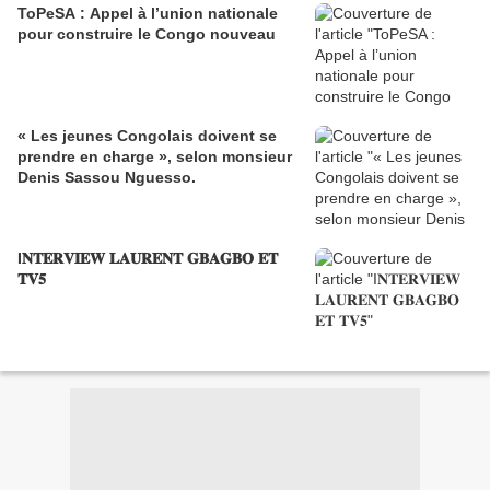
ToPeSA : Appel à l’union nationale
pour construire le Congo nouveau
« Les jeunes Congolais doivent se
prendre en charge », selon monsieur
Denis Sassou Nguesso.
I𝐍𝐓𝐄𝐑𝐕𝐈𝐄𝐖 𝐋𝐀𝐔𝐑𝐄𝐍𝐓 𝐆𝐁𝐀𝐆𝐁𝐎 𝐄𝐓
𝐓𝐕𝟓