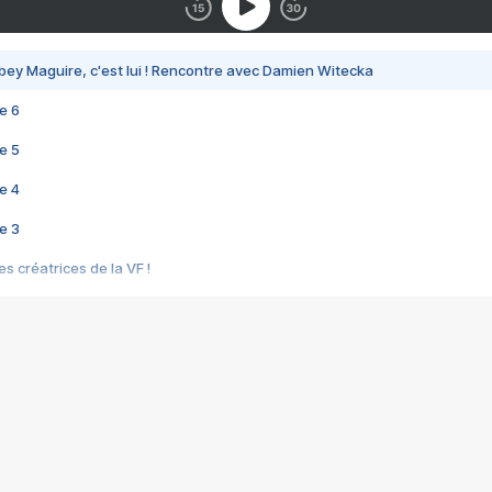
bey Maguire, c'est lui ! Rencontre avec Damien Witecka
e 6
e 5
e 4
e 3
s créatrices de la VF !
e 2
e 1
e Mektoub My Love arrive enfin ! Rencontre avec Shaïn Boumedine et Sal
i : après Toni en famille
elle réalise le bouleversant Dites lui que je l'aime