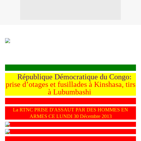
République Démocratique du Congo:
prise d’otages et fusillades à Kinshasa, tirs
à Lubumbashi
La RTNC PRISE D'ASSAUT PAR DES HOMMES EN
ARMES CE LUNDI 30 Décembre 2013