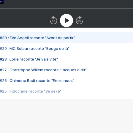
#30 : Eve Angeli raconte "Avant de partir"
#29 : MC Solaar raconte "Bouge de là"
28 : Lorie raconte "Je vais vite"
#27 : Christophe Willem raconte "Jacques a dit"
#26 : Chimène Badi raconte "Entre nous"
#25 : Indochine raconte "3e sexe"
#24 : Zaho raconte "C'est chelou"
#23 : Patrick Bruel raconte "Au café des délices"
#22 : Kyo raconte "Le chemin"