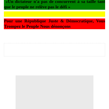
«
Un dictateur n'a pas de concurrent à sa taille tant
que le peuple ne relève pas le défi »
Pour une
République Juste & Démocratique, Vous
Trompez le Peuple Nous dénonçons