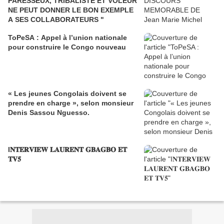
PARESSEUX, TRIBALISTE ET VOLEUR
NE PEUT DONNER LE BON EXEMPLE
A SES COLLABORATEURS "
ToPeSA : Appel à l’union nationale
pour construire le Congo nouveau
« Les jeunes Congolais doivent se
prendre en charge », selon monsieur
Denis Sassou Nguesso.
I𝐍𝐓𝐄𝐑𝐕𝐈𝐄𝐖 𝐋𝐀𝐔𝐑𝐄𝐍𝐓 𝐆𝐁𝐀𝐆𝐁𝐎 𝐄𝐓
𝐓𝐕𝟓