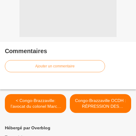
Commentaires
Ajouter un commentaire
< Congo-Brazzaville:
Congo-Brazzaville OCDH :
l’avocat du colonel Marcel
RÉPRESSION DES
NTSOUROU s’inquiète du
LIBERTÉS ET IMPUNITÉ
sort de son client
DES VIOLATIONS DES
DROITS HUMAINS >
Hébergé par Overblog