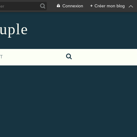
Connexion
+
Créer mon blog
euple
T