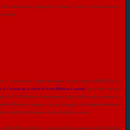
 été tabassé presqu’à mort par les « forces de l’ordre ». L’histoire se raconte
ore frappé.
 Celui-ci se noué quand l’épouse bienaimée de Jean François NDÉNGUÉ a fait
t de l’avenue de la tsiémé et la rue Mabirou à ouénzé)
qui se font face, pour
ès de 340 000 dollars). Cent cinquante briques réglés cash en espèces, dit-
onnelle. Mais dans un pays où ceux qu’on appelle riches palpent dorénavant
aille selon l’unité de compte du clan familial au pouvoir.
ns a bel et bien été opérée par son propriétaire au demeurant père de famille.