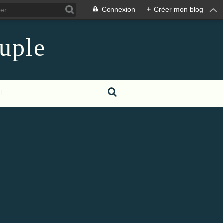
Connexion
+
Créer mon blog
euple
T