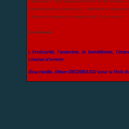
l’argent volé à l’Etat que ces parcelles lui ont été achetées.
bienfaiteurs crache le morceau, en… crachant sur le magot qui se t
à financer les caprices de la femme du chef ? Qui vivra verra.
Brice Okemba
L’insécurité, l’anarchie, le banditisme, l’i
chemin d’avenir.
Brazzaville, Steve OBORBASSI pour la Voix d