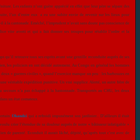
niture. Les enfants n’ont guère apprécié en effet que leur père se sépare des
uite, l’un d’entre eux a eu une subite envie de revenir sur les lieux pour
t-il à la cantonade. Eméché, l’imprudent n’avait sans doute pas conscience de
ce vite averti et qui a fait donner ses troupes pour rétablir l’ordre et la
s qu’il retrouve tous ses esprits avant une gentille reconduite auprès de ses
bien, les policiers en ont décidé autrement. Au Congo en général les hommes
tre deux « guerres civiles », quand l’exercice manque un peu : les barbouzes en
 une véritable expédition punitive. Un vrai supplice. Alerté, un autre frère de
 au secours n’a pas échappé à la bastonnade. Transportés au CHU, les deux
, dans un état comateux.
ertain
Okandzi
qui a refroidi impunément son jardinier... D’ailleurs il était
 voulu crier l’étendue de sa douleur auprès de notre « bâtisseur infatigable »
 de parenté. Econduit il aurait lâché, dépité, qu’après tout c’est avec de