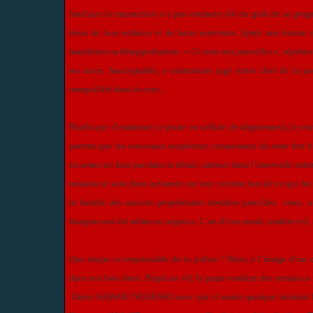
Sauf que la transaction n’a pas vraiment été du goût de sa progé
lieux de leur enfance et de leurs souvenirs. Après une bonne c
manifester sa désapprobation. «
Ce sont nos parcelles
», répétai
ses actes. Inacceptable, a néanmoins jugé notre chef de la poli
tranquillité dans le coin...
Plutôt que d’emmener ce jeune en cellule de dégrisement, le temp
parents que les nouveaux acquéreurs connaissent du reste fort 
en armes ne font pas dans le détail, surtout dans l’intervalle en
mission se sont donc acharnés sur leur victime lors de ce qui fut
la famille des anciens propriétaires desdites parcelles venu
frangins ont été admis en urgence. L’un d’eux serait, semble-t-il
Que risque ce responsable de la police ? Rien, à l’image d’un c
dans son bon droit. Piqué au vif, le papa vendeur des terrains a
Denis SASSOU NGUESSO avec qui il aurait quelque lointain lien