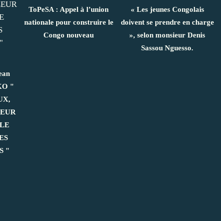
ToPeSA : Appel à l’union
« Les jeunes Congolais
nationale pour construire le
doivent se prendre en charge
Congo nouveau
», selon monsieur Denis
Sassou Nguesso.
ean
KO "
UX,
LEUR
LE
ES
 "