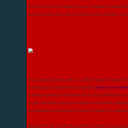
Pour avoir crié son désespoir, un jeune Congolais de Brazzaville a
dans les quartiers de la ville. Le chef de la police nationale a enc
Il y a quelques jours en effet, on a frôlé le drame à Ouénzé.
l’acquisition, de deux modestes propriétés
(
situées au
croisemen
la modique somme de 150 millions de F. CFA (229 000 euros ou pr
on, par cette dame dont on ne connaît aucune activité professi
des milliards un tel montant est considéré comme de la vulgaire p
Quoiqu’il en soit la vente des parcelles de terrain et des maiso