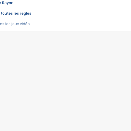
im Rayan
 toutes les règles
s les jeux vidéo
us choquant de Rockstar ? - Le scandale BULLY
e plus moche de Steam
du RÊVE tourne au CAUCHEMAR
pendant 8 heures
it… à tort
umiliés par un jeu vidéo
ire - Final Fantasy 8
ti un empire - Age of Empires
story DOFUS
tard, il crée l'un des pires jeux de tous les temps, MindsEye.