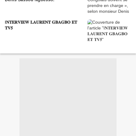
I𝐍𝐓𝐄𝐑𝐕𝐈𝐄𝐖 𝐋𝐀𝐔𝐑𝐄𝐍𝐓 𝐆𝐁𝐀𝐆𝐁𝐎 𝐄𝐓
𝐓𝐕𝟓