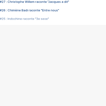
#27 : Christophe Willem raconte "Jacques a dit"
#26 : Chimène Badi raconte "Entre nous"
#25 : Indochine raconte "3e sexe"
#24 : Zaho raconte "C'est chelou"
#23 : Patrick Bruel raconte "Au café des délices"
#22 : Kyo raconte "Le chemin"
#21 : Nolwenn Leroy raconte "Cassé"
#20 : Patrick Hernandez raconte "Born to be alive"
#19 : Lorie raconte "Près de moi"
#18 : Michael Jones raconte "A nos actes manqués" (avec Jean-Jacque
#17 : Khaled raconte "Aïcha"
#16 : Corneille raconte "Parce qu'on vient de loin"
#15 : Indochine raconte "L'aventurier"