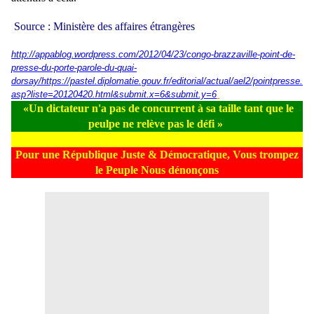
Source : Ministère des affaires étrangères
http://appablog.wordpress.com/2012/04/23/congo-brazzaville-point-de-
presse-du-porte-parole-du-quai-
dorsay/
https://pastel.diplomatie.gouv.fr/editorial/actual/ael2/pointpresse.
asp?liste=20120420.html&submit.x=6&submit.y=6
«Un dictateur n'a pas de concurrent à sa taille tant que le
peulpe ne relève pas le défi »
Pour une République Juste & Démocratique, Vous trompez
le Peuple Nous dénonçons