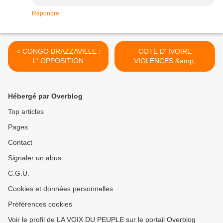
Répondre
< CONGO BRAZZAVILLE :
COTE D' IVOIRE
L' OPPOSITION
VIOLENCES &amp;
CONGOLAISE LEVE LE
RECONCILIATION : LE
TON A PARIS
PRESIDENT ALASSANE
DRAMANE OUATTARA A
Hébergé par Overblog
DUÉKOUÉ >
Top articles
Pages
Contact
Signaler un abus
C.G.U.
Cookies et données personnelles
Préférences cookies
Voir le profil de LA VOIX DU PEUPLE sur le portail Overblog