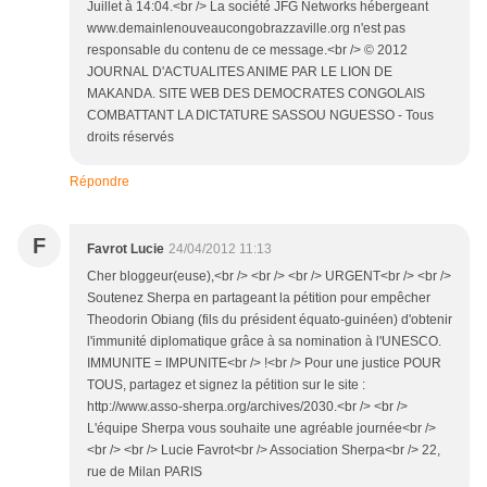
Juillet à 14:04.<br /> La société JFG Networks hébergeant
www.demainlenouveaucongobrazzaville.org n'est pas
responsable du contenu de ce message.<br /> © 2012
JOURNAL D'ACTUALITES ANIME PAR LE LION DE
MAKANDA. SITE WEB DES DEMOCRATES CONGOLAIS
COMBATTANT LA DICTATURE SASSOU NGUESSO - Tous
droits réservés
Répondre
F
Favrot Lucie
24/04/2012 11:13
Cher bloggeur(euse),<br /> <br /> <br /> URGENT<br /> <br />
Soutenez Sherpa en partageant la pétition pour empêcher
Theodorin Obiang (fils du président équato-guinéen) d'obtenir
l'immunité diplomatique grâce à sa nomination à l'UNESCO.
IMMUNITE = IMPUNITE<br /> !<br /> Pour une justice POUR
TOUS, partagez et signez la pétition sur le site :
http://www.asso-sherpa.org/archives/2030.<br /> <br />
L'équipe Sherpa vous souhaite une agréable journée<br />
<br /> <br /> Lucie Favrot<br /> Association Sherpa<br /> 22,
rue de Milan PARIS