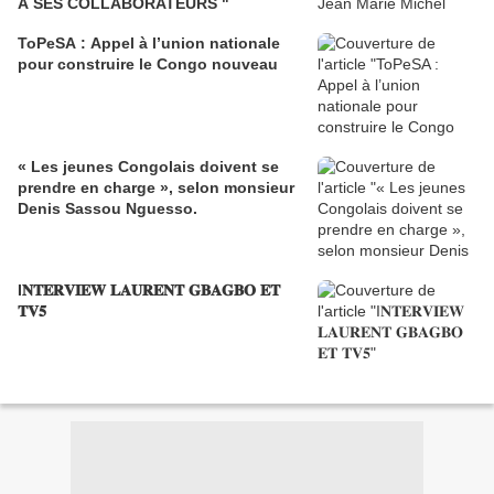
A SES COLLABORATEURS "
ToPeSA : Appel à l’union nationale
pour construire le Congo nouveau
« Les jeunes Congolais doivent se
prendre en charge », selon monsieur
Denis Sassou Nguesso.
I𝐍𝐓𝐄𝐑𝐕𝐈𝐄𝐖 𝐋𝐀𝐔𝐑𝐄𝐍𝐓 𝐆𝐁𝐀𝐆𝐁𝐎 𝐄𝐓
𝐓𝐕𝟓