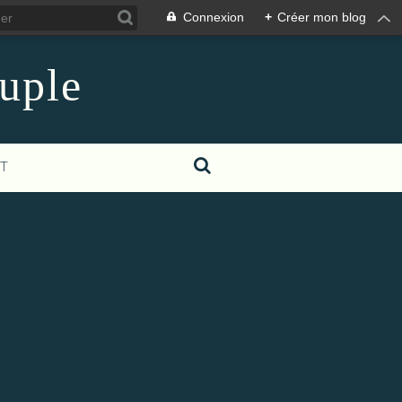
Connexion
+
Créer mon blog
euple
T