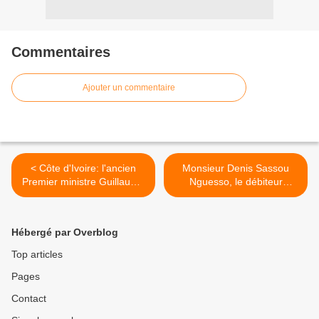
Commentaires
Ajouter un commentaire
< Côte d'Ivoire: l'ancien
Monsieur Denis Sassou
Premier ministre Guillaume
Nguesso, le débiteur
Soro condamné à la prison
insolvable. >
à vie
Hébergé par Overblog
Top articles
Pages
Contact