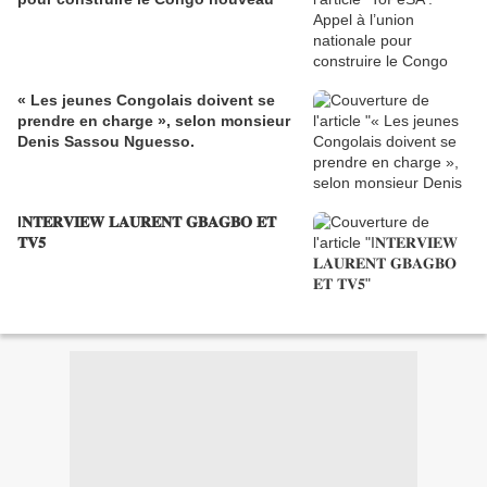
« Les jeunes Congolais doivent se
prendre en charge », selon monsieur
Denis Sassou Nguesso.
I𝐍𝐓𝐄𝐑𝐕𝐈𝐄𝐖 𝐋𝐀𝐔𝐑𝐄𝐍𝐓 𝐆𝐁𝐀𝐆𝐁𝐎 𝐄𝐓
𝐓𝐕𝟓