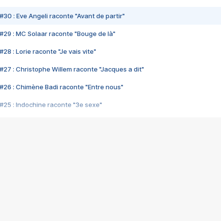
#30 : Eve Angeli raconte "Avant de partir"
#29 : MC Solaar raconte "Bouge de là"
28 : Lorie raconte "Je vais vite"
#27 : Christophe Willem raconte "Jacques a dit"
#26 : Chimène Badi raconte "Entre nous"
#25 : Indochine raconte "3e sexe"
#24 : Zaho raconte "C'est chelou"
#23 : Patrick Bruel raconte "Au café des délices"
#22 : Kyo raconte "Le chemin"
#21 : Nolwenn Leroy raconte "Cassé"
#20 : Patrick Hernandez raconte "Born to be alive"
#19 : Lorie raconte "Près de moi"