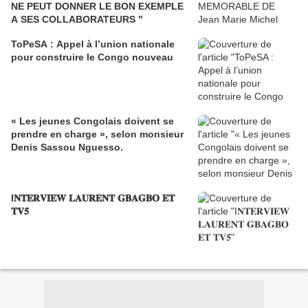
NE PEUT DONNER LE BON EXEMPLE
A SES COLLABORATEURS "
ToPeSA : Appel à l’union nationale
pour construire le Congo nouveau
« Les jeunes Congolais doivent se
prendre en charge », selon monsieur
Denis Sassou Nguesso.
I𝐍𝐓𝐄𝐑𝐕𝐈𝐄𝐖 𝐋𝐀𝐔𝐑𝐄𝐍𝐓 𝐆𝐁𝐀𝐆𝐁𝐎 𝐄𝐓
𝐓𝐕𝟓