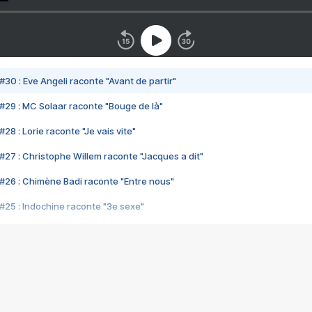
#30 : Eve Angeli raconte "Avant de partir"
#29 : MC Solaar raconte "Bouge de là"
28 : Lorie raconte "Je vais vite"
#27 : Christophe Willem raconte "Jacques a dit"
#26 : Chimène Badi raconte "Entre nous"
#25 : Indochine raconte "3e sexe"
#24 : Zaho raconte "C'est chelou"
#23 : Patrick Bruel raconte "Au café des délices"
#22 : Kyo raconte "Le chemin"
#21 : Nolwenn Leroy raconte "Cassé"