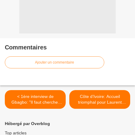
Commentaires
Ajouter un commentaire
< 1ère interview de
Côte d’Ivoire: Accueil
Gbagbo: "Il faut chercher
triomphal pour Laurent
qui a tué puisque moi je
Gbagbo dans son village
suis innocent"
natal de MamaEn Côte
d’Ivoire, accueil triomphal
Hébergé par Overblog
pour Laurent Gbagbo dans
son village natal de Mama >
Top articles