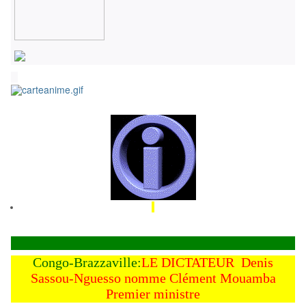
Congo-Brazzaville:
LE DICTATEUR
Denis
Sassou-Nguesso nomme Clément Mouamba
Premier ministre