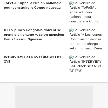
ToPeSA : Appel à l’union nationale
pour construire le Congo nouveau
« Les jeunes Congolais doivent se
prendre en charge », selon monsieur
Denis Sassou Nguesso.
I𝐍𝐓𝐄𝐑𝐕𝐈𝐄𝐖 𝐋𝐀𝐔𝐑𝐄𝐍𝐓 𝐆𝐁𝐀𝐆𝐁𝐎 𝐄𝐓
𝐓𝐕𝟓