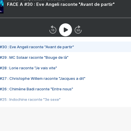
FACE A #30 : Eve Angeli raconte "Avant de partir"
#30 : Eve Angeli raconte "Avant de partir"
#29 : MC Solaar raconte "Bouge de là"
28 : Lorie raconte "Je vais vite"
#27 : Christophe Willem raconte "Jacques a dit"
#26 : Chimène Badi raconte "Entre nous"
#25 : Indochine raconte "3e sexe"
#24 : Zaho raconte "C'est chelou"
#23 : Patrick Bruel raconte "Au café des délices"