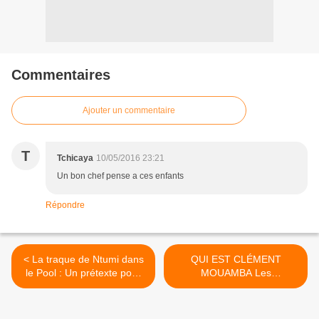
Commentaires
Ajouter un commentaire
T
Tchicaya
10/05/2016 23:21
Un bon chef pense a ces enfants
Répondre
< La traque de Ntumi dans
QUI EST CLÉMENT
le Pool : Un prétexte pour
MOUAMBA Les
justifier l’intervention de la
nominations géopolitiques
G.R et des mercenaires
continuent >