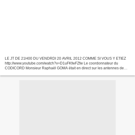
LE JT DE 21H00 DU VENDRDI 20 AVRIL 2012 COMME SI VOUS Y ETIEZ
http://www.youtube.com/watch?v=D1uFKfwFZfw Le coordonnateur du
CODICORD Monsieur Raphaël GOMA était en direct sur les antennes de
télésud cliquer sur la photo pour suivre l'interview Le méssage...