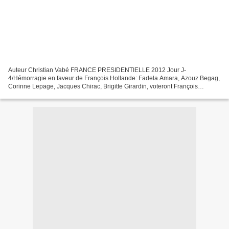
Auteur Christian Vabé FRANCE PRESIDENTIELLE 2012 Jour J-
4/Hémorragie en faveur de François Hollande: Fadela Amara, Azouz Begag,
Corinne Lepage, Jacques Chirac, Brigitte Girardin, voteront François
Hollande François HOLLANDE en meeting à LILLE Les soutiens...