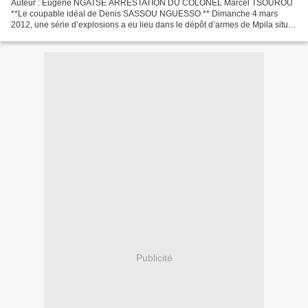
Auteur : Eugène NGATSE ARRESTATION DU COLONEL Marcel TSOUROU
**Le coupable idéal de Denis SASSOU NGUESSO ** Dimanche 4 mars
2012, une série d’explosions a eu lieu dans le dépôt d’armes de Mpila situé
au nord de Brazzaville sur le bord du fleuve Congo,...
Publicité