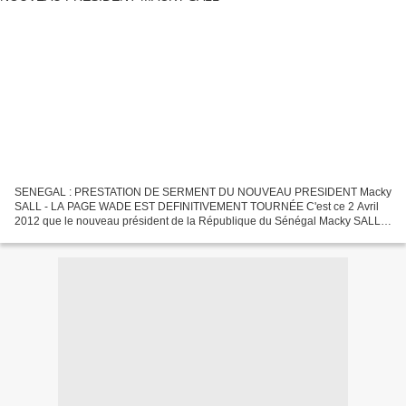
SENEGAL : PRESTATION DE SERMENT DU NOUVEAU PRESIDENT Macky
SALL - LA PAGE WADE EST DEFINITIVEMENT TOURNÉE C'est ce 2 Avril
2012 que le nouveau président de la République du Sénégal Macky SALL a
prêté serment devant les 5 sages du Conseil Constitutionnel....