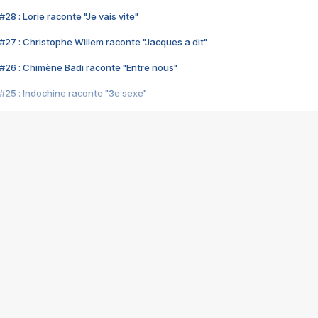
28 : Lorie raconte "Je vais vite"
#27 : Christophe Willem raconte "Jacques a dit"
#26 : Chimène Badi raconte "Entre nous"
#25 : Indochine raconte "3e sexe"
#24 : Zaho raconte "C'est chelou"
#23 : Patrick Bruel raconte "Au café des délices"
#22 : Kyo raconte "Le chemin"
#21 : Nolwenn Leroy raconte "Cassé"
#20 : Patrick Hernandez raconte "Born to be alive"
#19 : Lorie raconte "Près de moi"
#18 : Michael Jones raconte "A nos actes manqués" (avec Jean-Jacque
#17 : Khaled raconte "Aïcha"